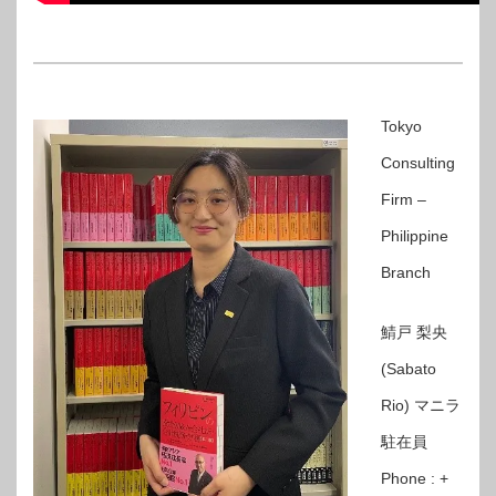
Tokyo
Consulting
Firm –
Philippine
Branch
鯖戸 梨央
(Sabato
Rio)
マニラ
駐在員
Phone : +