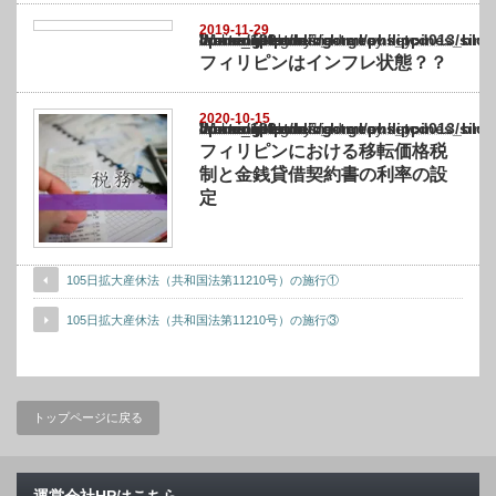
2019-11-29
Warning
: Undefined array key "show_category" in
/home/netst/kuno-cpa.co.jp/public_html/philippines_blog/wp-content/themes/gorgeous_tcd
on line
183
フィリピンはインフレ状態？？
2020-10-15
Warning
: Undefined array key "show_category" in
/home/netst/kuno-cpa.co.jp/public_html/philippines_blog/wp-content/themes/gorgeous_tcd
on line
183
フィリピンにおける移転価格税
制と金銭貸借契約書の利率の設
定
105日拡大産休法（共和国法第11210号）の施行①
105日拡大産休法（共和国法第11210号）の施行③
トップページに戻る