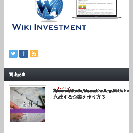
関連記事
2017-11-2
Warning
: Undefined array key "show_category" in
/home/netst/kuno-cpa.co.jp/public_html/philippines_blog/wp-content/themes/gorgeous_tcd
on line
183
永続する企業を作り方 3