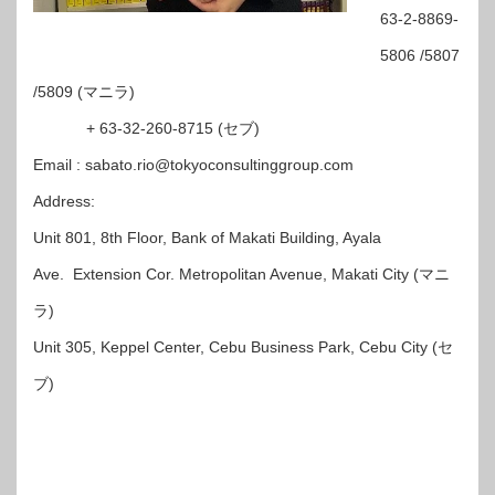
63-2-8869-
5806 /5807
/5809 (
マニラ
)
+ 63-32-260-8715 (
セブ
)
Email :
sabato.rio@tokyoconsultinggroup.com
Address:
Unit 801, 8th Floor, Bank of Makati Building, Ayala
Ave.
Extension Cor. Metropolitan Avenue, Makati City (
マニ
ラ
)
Unit 305, Keppel Center, Cebu Business Park, Cebu City (
セ
ブ
)