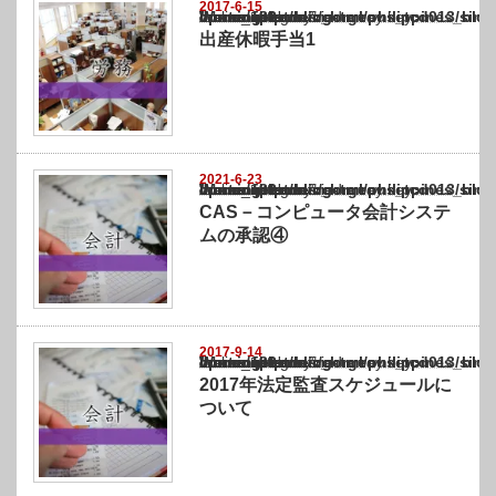
2017-6-15
Warning
: Undefined array key "show_category" in
/home/netst/kuno-cpa.co.jp/public_html/philippines_blog/wp-content/themes/gorgeous_tcd
on line
183
出産休暇手当1
2021-6-23
Warning
: Undefined array key "show_category" in
/home/netst/kuno-cpa.co.jp/public_html/philippines_blog/wp-content/themes/gorgeous_tcd
on line
183
CAS－コンピュータ会計システ
ムの承認④
2017-9-14
Warning
: Undefined array key "show_category" in
/home/netst/kuno-cpa.co.jp/public_html/philippines_blog/wp-content/themes/gorgeous_tcd
on line
183
2017年法定監査スケジュールに
ついて