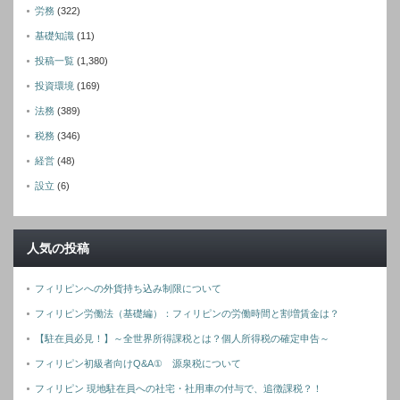
労務
(322)
基礎知識
(11)
投稿一覧
(1,380)
投資環境
(169)
法務
(389)
税務
(346)
経営
(48)
設立
(6)
人気の投稿
フィリピンへの外貨持ち込み制限について
フィリピン労働法（基礎編）：フィリピンの労働時間と割増賃金は？
【駐在員必見！】～全世界所得課税とは？個人所得税の確定申告～
フィリピン初級者向けQ&A① 源泉税について
フィリピン 現地駐在員への社宅・社用車の付与で、追徴課税？！