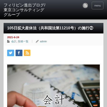
フィリピン進出ブログ/
menu
東京コンサルティング
グループ
105日拡大産休法（共和国法第11210号）の施行②
2021-6-24
会計
,
投稿一覧
admin