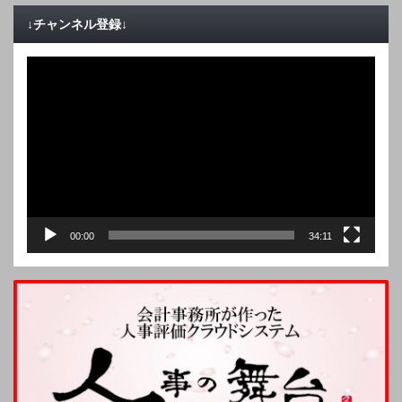
↓チャンネル登録↓
動
画
プ
レ
ー
ヤ
ー
00:00
34:11