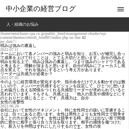
中小企業の経営ブログ
人・組織のお悩み
/home/netst/kuno-cpa.co.jp/public_html/management-chusho/wp-
content/themes/rebirth_free001/index.php on line
42
no_date">
弱みは強みの裏返し
2022.07.11
チームにおいて各メンバーの強みと弱みを知り、お互いが補完し合っ
て成果を上げて行くことは、とても大切だと思います。自分の強みと
弱みを知る上で、弱みは強みの裏返し。つまり強みのシャドウである
と考えると、理解が深まると思います。自分の弱みにフォーカスし視
点を変えて、それを強みにするという考え方があります。
リーダーは共感力が必要か？
2022.07.05
今のように経営環境が変化する中、指示命令だけで人を動かすのは難
しいので、メンバーが共感するビジョンを設定して、ひとつに想いま
とめ協力し合える関係をつくれる共感型リーダーが求められていると
言われています。そもそも、共感とは、「他人の意見や感情などにそ
のとおりだと感じること」です。共感力は、自分
女性の攻撃性
2022.06.28
会社において女性のマネジメント、特に女性同士の扱いに苦慮するこ
とは、往々にあると思います。女性は男性とよりも女性同士で競争す
ることの方が多いのです。女性は競争する時、表には出ない形で間接
的に密かに相手と張り合う方法を取ります。相手の感情を傷つけた
り、新入りを仲間はずれにしたりするのです。女性の攻