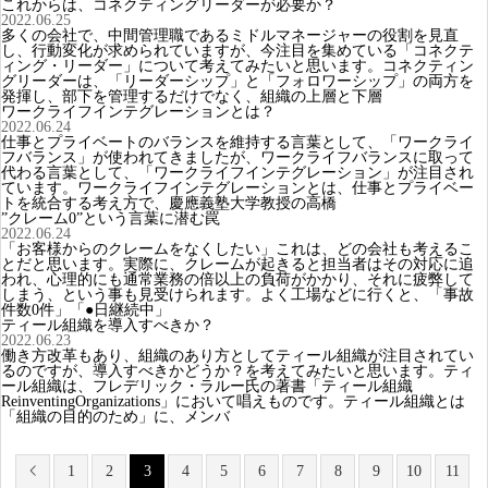
これからは、コネクティングリーダーが必要か？
2022.06.25
多くの会社で、中間管理職であるミドルマネージャーの役割を見直
し、行動変化が求められていますが、今注目を集めている「コネクテ
ィング・リーダー」について考えてみたいと思います。コネクティン
グリーダーは、「リーダーシップ」と「フォロワーシップ」の両方を
発揮し、部下を管理するだけでなく、組織の上層と下層
ワークライフインテグレーションとは？
2022.06.24
仕事とプライベートのバランスを維持する言葉として、「ワークライ
フバランス」が使われてきましたが、ワークライフバランスに取って
代わる言葉として、「ワークライフインテグレーション」が注目され
ています。ワークライフインテグレーションとは、仕事とプライベー
トを統合する考え方で、慶應義塾大学教授の高橋
”クレーム0”という言葉に潜む罠
2022.06.24
「お客様からのクレームをなくしたい」これは、どの会社も考えるこ
とだと思います。実際に、クレームが起きると担当者はその対応に追
われ、心理的にも通常業務の倍以上の負荷がかかり、それに疲弊して
しまう、という事も見受けられます。よく工場などに行くと、「事故
件数0件」「●日継続中」
ティール組織を導入すべきか？
2022.06.23
働き方改革もあり、組織のあり方としてティール組織が注目されてい
るのですが、導入すべきかどうか？を考えてみたいと思います。ティ
ール組織は、フレデリック・ラルー氏の著書「ティール組織
ReinventingOrganizations」において唱えものです。ティール組織とは
「組織の目的のため」に、メンバ
1
2
3
4
5
6
7
8
9
10
11