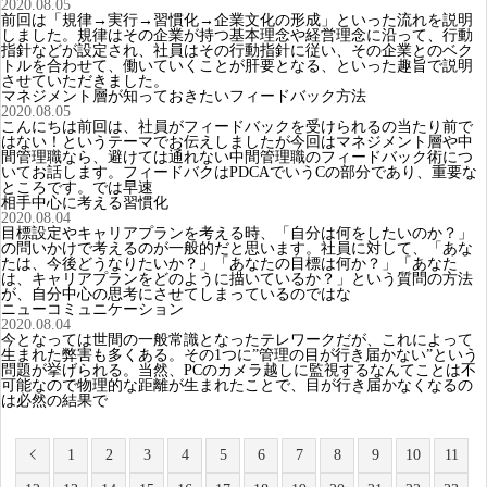
2020.08.05
前回は「規律→実行→習慣化→企業文化の形成」といった流れを説明
しました。規律はその企業が持つ基本理念や経営理念に沿って、行動
指針などが設定され、社員はその行動指針に従い、その企業とのベク
トルを合わせて、働いていくことが肝要となる、といった趣旨で説明
させていただきました。
マネジメント層が知っておきたいフィードバック方法
2020.08.05
こんにちは前回は、社員がフィードバックを受けられるの当たり前で
はない！というテーマでお伝えしましたが今回はマネジメント層や中
間管理職なら、避けては通れない中間管理職のフィードバック術につ
いてお話します。フィードバクはPDCAでいうCの部分であり、重要な
ところです。では早速
相手中心に考える習慣化
2020.08.04
目標設定やキャリアプランを考える時、「自分は何をしたいのか？」
の問いかけで考えるのが一般的だと思います。社員に対して、「あな
たは、今後どうなりたいか？」「あなたの目標は何か？」「あなた
は、キャリアプランをどのように描いているか？」という質問の方法
が、自分中心の思考にさせてしまっているのではな
ニューコミュニケーション
2020.08.04
今となっては世間の一般常識となったテレワークだが、これによって
生まれた弊害も多くある。その1つに”管理の目が行き届かない”という
問題が挙げられる。当然、PCのカメラ越しに監視するなんてことは不
可能なので物理的な距離が生まれたことで、目が行き届かなくなるの
は必然の結果で
1
2
3
4
5
6
7
8
9
10
11