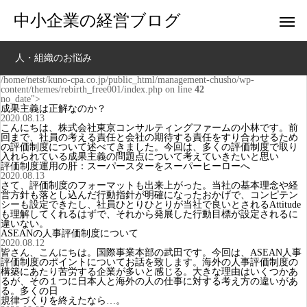
中小企業の経営ブログ
人・組織のお悩み
/home/netst/kuno-cpa.co.jp/public_html/management-chusho/wp-
content/themes/rebirth_free001/index.php on line
42
no_date">
成果主義は正解なのか？
2020.08.13
こんにちは、株式会社東京コンサルティングファームの小林です。前
回まで、社員の考える責任と会社の期待する責任をすり合わせるため
の評価制度について述べてきました。今回は、多くの評価制度で取り
入れられている成果主義の問題点について考えていきたいと思い
評価制度運用の肝：スーパースターをスーパーヒーローへ
2020.08.13
さて、評価制度のフォーマットも出来上がった。当社の基本理念や経
営方針も落とし込んだ行動指針が明確になったおかげで、コンピテン
シーも設定できたし、社員ひとりひとりが当社で良いとされるAttitude
も理解してくれるはずで、それから発展した行動目標が設定されるに
違いない。
ASEANの人事評価制度について
2020.08.12
皆さん、こんにちは。国際事業本部の武田です。今回は、ASEAN人事
評価制度のポイントについてお話を致します。海外の人事評価制度の
構築にあたり苦労する企業が多いと感じる。大きな理由はいくつかあ
るが、その１つに日本人と海外の人の仕事に対する考え方の違いがあ
る。多くの日
規律づくりを終えたなら…。