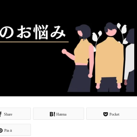
Share
Hatena
Pocket
Pin it