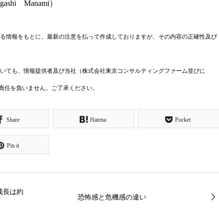
hi Manami）
る情報をもとに、最新の注意を払って作成しておりますが、その内容の正確性及び
いても、情報提供者及び当社（株式会社東京コンサルティングファーム並びに
 Ltd.）は一切の責任を負いません。ご了承ください。
Share
Hatena
Pocket
Pin it
成長は約
恐怖感と危機感の違い