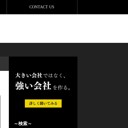
CONTACT US
～検索～