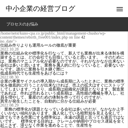
中小企業の経営ブログ
プロセスのお悩み
/home/netst/kuno-cpa.co.jp/public_html/management-chusho/wp-
content/themes/rebirth_free001/index.php on line
42
no_date">
仕組み作りよりも運用ルールの徹底が重要
2022.10.28
業務の仕組み化や標準化を行なって、新人でも業務が出来る体制を構
築することは、どの会社でも目指していると思います。 そのために
は、業務のマニュアル化が必要なのですが、それがなかなか出来ない
会社は多いと思います。業務を属人的に行なっていると、必要ないか
らです。誰かに業務を引き継ぐ際に
低成長時代でも生産性をあげるには？
2022.08.30
企業の事業サイクルの導入期から成長期に入ったときに、業務の標準
化を徹底的に行うことが出来なければ、売上の拡大はすぐにストップ
してしまいます。つまり、成長期は組織化が課題となります。製造業
であれば、作れば売れるという成長期は、高性能の機械を導入し、社
員を増やして、量産のための体制を作って行くのですが、
異常が発生したことを、自動的に分かる仕組みが必要
2022.08.29
業務の標準化が課題となっている会社は多いのだが、なかなか上手
くいかない傾向があります。属人化している暗黙知を見える化して、
誰でもできる作業にする標準化は、永遠の課題と言っても過言ではな
いです。 標準化する目的は、クレームや納期やプロセス遅延を全く
起こさず、滞りなく作業を進めることで、生産性を