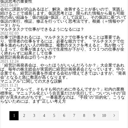
仮説思考の重要性
2022.04.07
会社に課題が沢山あるほど、解決、改善することが多いので、実践し
続けることで成長します。仮説思考とは、限られた情報から最も可能
性の高い結論を「仮の結論=仮説」として設定し、その仮説に基づいて
仮説の実行、検証、修正を行っていく思考法です。根拠（＝情報やデ
ータ）から
マルチタスクで仕事ができるようになるには？
2022.02.03
仕事で評価されるには、マルチタスクで仕事をすることは重要であ
り、管理者の仕事をするには、必要な能力です。 マルチタスクで仕
事を進められない人の特徴は、複数のタスクを考えると、気が散って
しまって、仕事が進まないので生産性が下がり、１つ１つの仕事が全
く終わらずに結果として仕事
経営計画発表会は行うべきか？
2021.12.24
「経営計画発表会は、やったほうがいいんだろうか？」大企業であれ
ば、毎年の株主総会が実質的に経営計画発表会となっています。中小
企業でも、経営計画書を作成する会社が増えてきてはいますが、”発表
会”となると急に敷居が高くなります。
マニュアル”に関しての大きな誤解
2021.11.21
「マニュアルって、そもそも何のために作るんですか？」社内の業務
標準化、マニュアル化という合言葉だけが先行して、ついついその”目
的”が見失われがちです。一番最悪なのは、”手段”の”目的化”。こうな
らないためには、まず”正しい考え方
1
2
3
4
5
6
7
8
9
10