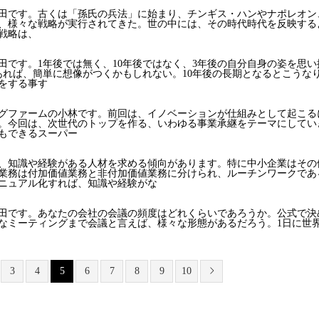
田です。古くは「孫氏の兵法」に始まり、チンギス・ハンやナポレオン
、様々な戦略が実行されてきた。世の中には、その時代時代を反映する
戦略は、
田です。1年後では無く、10年後ではなく、3年後の自分自身の姿を思い
あれば、簡単に想像がつくかもしれない。10年後の長期となるとこうな
をする事す
グファームの小林です。前回は、イノベーションが仕組みとして起こる
。今回は、次世代のトップを作る、いわゆる事業承継をテーマにしてい
もできるスーパー
、知識や経験がある人材を求める傾向があります。特に中小企業はその
業務は付加価値業務と非付加価値業務に分けられ、ルーチンワークであ
ニュアル化すれば、知識や経験がな
田です。あなたの会社の会議の頻度はどれくらいであろうか。公式で決
なミーティングまで会議と言えば、様々な形態があるだろう。1日に世
3
4
5
6
7
8
9
10