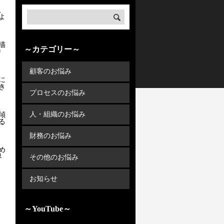
、
よ
描
～カテゴリー～
り
顧客のお悩み
に
き
プロセスのお悩み
人・組織のお悩み
傾
る
財務のお悩み
め
界
その他のお悩み
お知らせ
～YouTube～