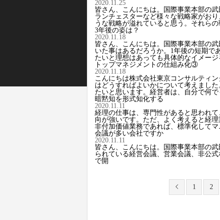
2020.11.25
皆さん、こんにちは。国際事業本部の武
ランチェスターなど様々な戦略家がおり
うな戦略が溢れていると思う。それらの
3年後の姿は？
2020.11.18
皆さん、こんにちは。国際事業本部の武
いた事はあるだろうか。1年後の短期で
たいと理想はあっても具体的なイメージ
トップマネジメントの仕組み化③
2020.11.18
こんにちは株式会社東京コンサルティン
はどうすればよいかについて考えました
たいと思います。経営者は、自分で何で
暗黙知を形式知化する
2020.11.11
経理の仕事は、専門性があると思われて
向が強いです。ただ、よく考えると経理
非付加価値業務であれば、標準化してマ
会議が多い会社ですか
2020.11.11
皆さん、こんにちは。国際事業本部の武
られている経営会議、営業会議、非公式
で開
1
2