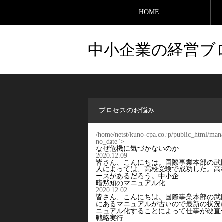
HOME
中小企業の経営ブ
プロセスのお悩み
/home/netst/kuno-cpa.co.jp/public_html/man
no_date">
なぜ危機に気づかないのか
2020.12.09
皆さん、こんにちは。国際事業本部の武
人によっては、高校受験で成功した。高
ースがあるだろう。中小企
暗黙知のマニュアル化
2020.12.02
皆さん、こんにちは。国際事業本部の武
にあるマニュアルが古いので最新の状況
ニュアル化することによって仕事が硬直
戦略実行