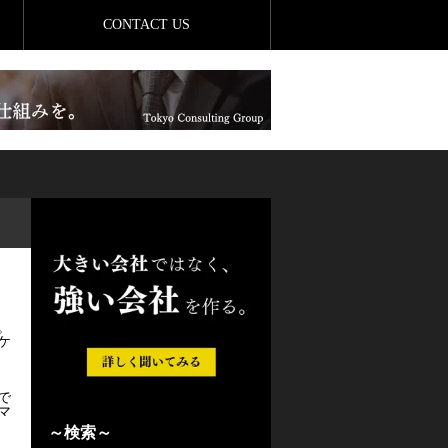
CONTACT US
。
ケ
で
マ
～検索～