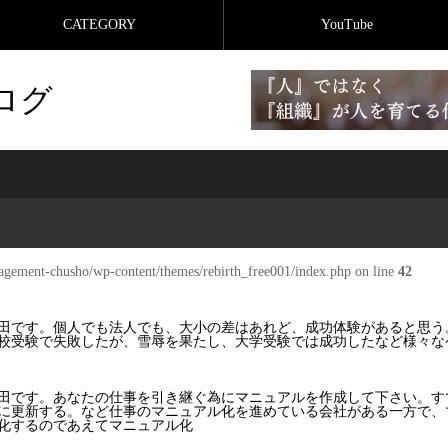
CATEGORY
YouTube
ログ
agement-chusho/wp-content/themes/rebirth_free001/index.php on line
42
田です。個人でも法人でも、大小の差はあれど、成功体験があると思う
校受験で失敗したが、雪辱を果たし、大学受験では成功したなど様々な
田です。あなたの仕事を引き継ぐ為にマニュアルを作成して下さい。す
に更新する。など仕事のマニュアル化を進めている会社がある一方で、
化するのであえてマニュアル化