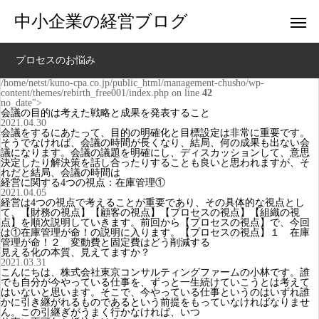
中小企業の経営ブログ
プロセスのお悩み
/home/netst/kuno-cpa.co.jp/public_html/management-chusho/wp-
content/themes/rebirth_free001/index.php on line
42
no_date">
会議の目的は考えた戦略と成果を発表すること
2021.04.30
会議をするにあたって、目的の明確化と目標設定は非常に重要です。
そうでなければ、会議の時間が長くなり、結局、何の成果も出ない会
議になります。会議の議題を明確にし、ディスカッションして、意思
決定したり解決策を話し合ったりすることも良いと思われますが、そ
れだと結局、会議の時間は
経営に関する4つの視点：在庫管理①
2021.04.05
経営は4つの視点で考えることが重要であり、その具体的な視点とし
て、【財務の視点】【顧客の視点】【プロセスの視点】【組織の視
点】を順次説明していきます。前回から【プロセスの視点】で、今回
は①在庫管理が命！の説明に入ります。【プロセスの視点】１ 在庫
管理が命！２ 変動費と固定費はどう削減する
見える化の本質、見えてますか？
2021.03.31
こんにちは、株式会社東京コンサルティングファームの小林です。誰
でも自分が今やっている仕事を、ずっと一生続けていこうとは考えて
はいないと思います。そこで、今やっている仕事というのはいずれ誰
かに引き継がれるものであるという前提をもっていなければなりませ
ん。この引継ぎがうまく行かなければ、いつ