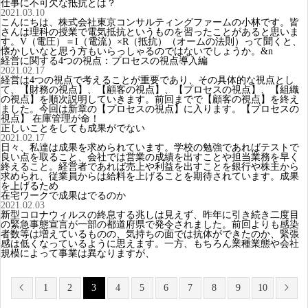
仕事に不可欠な抵抗とは？
2021.03.10
こんにちは、株式会社東京コンサルティングファームの小林です。皆
さんは理科の授業で電気抵抗というものを習ったことがあると思いま
す。V（電圧）＝I（電流）×R（抵抗）（オームの法則）って聞くと、
懐かしいなと思う方もいらっしゃるのではないでしょうか。&n
経営に関する4つの視点：プロセスの視点導入編
2021.02.17
経営は4つの視点で考えることが重要であり、その具体的な視点とし
て、【財務の視点】、【顧客の視点】、【プロセスの視点】、【組織
の視点】を順次説明していきます。前回までで【顧客の視点】を終え
ました。今回は新章の【プロセスの視点】に入ります。【プロセスの
視点】 在庫管理が命！
正しいことをしても成果がでない
2021.02.17
日々、私達は成果を求められています。学校の勉強であればテストで
良い点を取ること、会社では営業の成績を出すことや担当業務を早く
終えること。経営者であれば売上や利益を出すことを銀行や株主から
求められ、従業員からは給料を上げることを期待されています。成果
を上げるため
在宅ワークで成果はでるのか
2021.02.03
新型コロナウィルスの終息する兆しは見えず、昨年に引き続き二度目
の緊急事態宣言が一部の都道府県で発令されました。前回よりも感染
者数等は増えているものの、気持ちの面では抗体ができたのか、緊張
感は低くなっているように思えます。一方、もちろん業種業態や会社
規模によって事業は異なりますが、
1
2
3
4
5
6
7
8
9
10