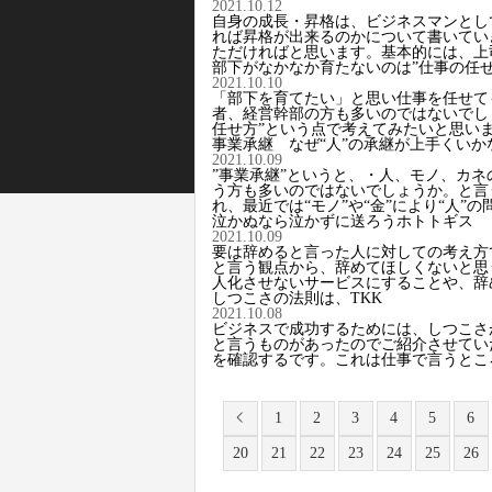
2021.10.12
自身の成長・昇格は、ビジネスマンとし
れば昇格が出来るのかについて書いてい
ただければと思います。基本的には、上
部下がなかなか育たないのは”仕事の任せ
2021.10.10
「部下を育てたい」と思い仕事を任せて
者、経営幹部の方も多いのではないでし
任せ方”という点で考えてみたいと思い
事業承継 なぜ“人”の承継が上手くいか
2021.10.09
”事業承継”というと、・人、モノ、カネ
う方も多いのではないでしょうか。と言
れ、最近では“モノ”や“金”により“人”の
泣かぬなら泣かずに送ろうホトトギス
2021.10.09
要は辞めると言った人に対しての考え方
と言う観点から、辞めてほしくないと思
人化させないサービスにすることや、辞
しつこさの法則は、TKK
2021.10.08
ビジネスで成功するためには、しつこさ
と言うものがあったのでご紹介させてい
を確認するです。これは仕事で言うとこ
1
2
3
4
5
6
20
21
22
23
24
25
26