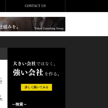
CONTACT US
こ
て
コ
れ
～検索～