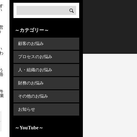
す
い
営
～カテゴリー～
の
顧客のお悩み
い
わ
プロセスのお悩み
人・組織のお悩み
う
俗
財務のお悩み
件
果
その他のお悩み
お知らせ
～YouTube～