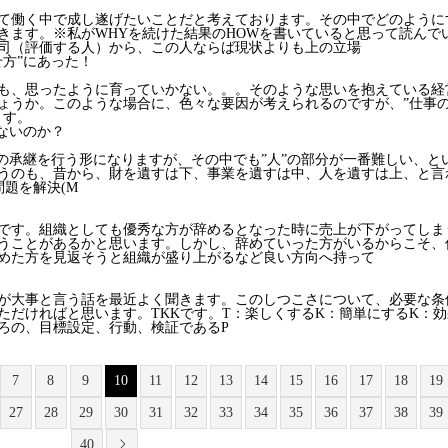
て働く中で成し遂げたいことだと考えております。その中でどのように
きます。※私がWHYを続けた結果のHOWを書いていると思って読んで
司（評価する人）から、この人ならば現状よりも上の立場
方”にあった！
も、思ったように育っていかない。。。そのような思いを抱えている経
ょうか。このような場合に、色々な要因が考えられるのですが、”仕事
ます。
ないのか？
の承継を行う形になりますが、その中でも”人”の部分が一番難しい、と
うのも、昔から、財を遺すは下、事業を遺すは中、人を遺すは上、と言
問題を解決(M
です。組織としても優秀な方が辞めるとなった時に売上が下がってしま
うことがあるかと思います。しかし、辞めていった方がいるからこそ、
めた方を見返そうと組織が盛り上がるなど良い方向へ持って
が大事と言う話を最近よく聞きます。このしつこさについて、必要な条
ただければと思います。TKKです。T：楽しくするK：簡単にするK：効
ろの、目標設定、行動、検証であるP
7
8
9
10
11
12
13
14
15
16
17
18
19
27
28
29
30
31
32
33
34
35
36
37
38
39
40