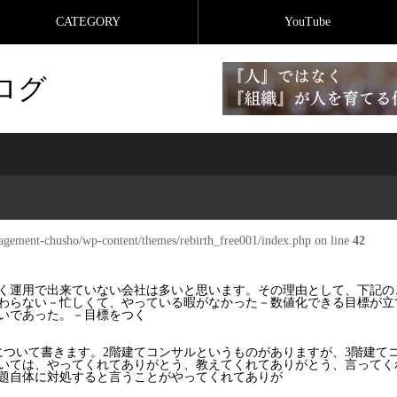
CATEGORY
YouTube
ログ
agement-chusho/wp-content/themes/rebirth_free001/index.php on line
42
く運用で出来ていない会社は多いと思います。その理由として、下記の
わらない－忙しくて、やっている暇がなかった－数値化できる目標が立
いであった。－目標をつく
について書きます。2階建てコンサルというものがありますが、3階建て
いては、やってくれてありがとう、教えてくれてありがとう、言ってく
題自体に対処すると言うことがやってくれてありが