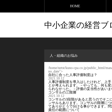
HOME
中小企業の経営ブ
人・組織のお悩み
/home/netst/kuno-cpa.co.jp/public_html/man
no_date">
自社に合った人事評価制度は？
2021.10.12
人事評価制度を導入はしたけれど、上手
とが考えられます。－やっても、何も変
られなかった。－評価の妥当性があいま
コンサルの三階層
2021.10.12
コンサルの3段階があると思うのでそこ
ンサルもあります。コンサルの階層につ
てありがとうで分ける事ができます。問
責任の範囲について