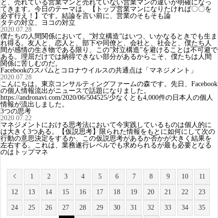
と、売れている営業マンと売れていない営業マンの違いが明確になっ
てきます。今日のテーマは、【トップ営業マンになりたければ〇〇を
必ず行え！】です。結論を言い前に、営業のそもそも論
タテの対立、ヨコの対立
2020.07.28
僕たちの人間関係において、”対立構造”はいつ、いかなるときでも生ま
れ得る。友人と、恋人と、部下や同僚と、会社と、社会と、僕たち人
間が感情の生き物である限り、この”対立構造”を避けることは不可避で
ある。理屈だけでは納得できない部分があるからこそ、僕たちは人間
関係に苦しむのだ。
Facebookのスパムとコロナウイルスの共通点は「マネジメント」
2020.07.28
こんにちは。東京コンサルティングファームの森です。先日、Facebook
の個人情報流出がニュースで話題になりました。
https://andronavi.com/2020/06/504525/少なくとも4,000件の日本人の個人
情報が流出しました。
3つの思考
2020.07.22
マネジメントにおける思考法において今実践しているものは個人的に
は大きく3つある。【仮説思考】限られた情報をもとに如何にして次の
行動の意思決定をするか、この仮説思考があるか否かが大きく結果を
左右する。これは、業務遂行レベルでも求められるが最も必要となる
のはトップマネ
1
2
3
4
5
6
7
8
9
10
11
12
13
14
15
16
17
18
19
20
21
22
23
24
25
26
27
28
29
30
31
32
33
34
35