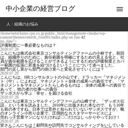
中小企業の経営ブログ
人・組織のお悩み
/home/netst/kuno-cpa.co.jp/public_html/management-chusho/wp-
content/themes/rebirth_free001/index.php on line
42
no_date">
評価制度に一番必要なものは？
2020.07.28
こんにちは株式会社東京コンサルティングファームの小林です。前回
は、組織作りのために、責任範囲を明確にするための見える化と、社
員が責任範囲を広げることができるようにするための評価制度とカバ
ー範囲の拡張に昇進を紐づけるということについて述べました。
部門の足し算から部門の掛け算へと変化させていくには？
2020.07.28
こんにちは。HRコンサルタントの小山です。ドラッカー『マネジメン
ト（中）』によれば、マネジメント＝全体の成果への責任です。「マ
ネジメントをマネジメントたらしめるものは 、全体の成果への責任で
あって 、他の者の仕事への責任
ザッポスから学ぶ「幸せ」を届ける会社
2020.07.28
こんにちは東京コンサルティングファームの山﨑です。「ザッポス伝
説」という本を読みました。2010年に出版された本なので、もう10年
も前の本ですね。日本では意外と知られていないザッポスですが、靴
のオンライン小売り企業で、圧倒的なカスタマーサービスによ
売れっ子営業マンになりたければ〇〇だけはしっかりやっておけ！
2020.07.28
皆さんこんにちは！顧問先や訪問先でコンサルティングをいしている