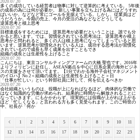
2020.07.20
多くの成功している経営者は物事に対して逆算的に考えている。 5年後
の成長の為には何が必要か。 新しい事業を立ち上げる為にはどうすれ
ばいいか。などなど常にゴールを見据えている。しかし、従業員はど
うだろうか。今期の売上、今月の受注の為などなどどうしても
逆算思考と積上思考
2020.07.20
目標達成をするためには、逆算思考が必要だということは、誰でも分
かると思います。では、習慣化されている思考法は、逆算思考か積上
思考かと問われると、多くの人は積上思考になってしまっていると思
います。逆算思考が習慣化されている人は、成功する思考法が習慣化
されているので成長も早く成果を出すこともでき
組織の成長とは生産性を上げること
2020.07.20
こんにちは、東京コンサルティングファームの大橋 聖也です。​2016年
よりフィリピンに赴任し、ASEAN拠点を中心に日系企業の海外ビジネ
スの支援をさせて頂いてます。【1分でわかる海外子会社マネジメント
のイロハ】No.2＜組織の成長とは生産性を上げること＞日
「仕事が忙しい」という幹部社員に対して、何を伝えるべきか
2020.07.20
会社組織というものは、役職が上になればなるほど、肉体的な労働で
はなく知識的な労働が求められ、結果的に時間から解放されることに
なっていきます。にもかかわらず、現実的には役職が上がれば上がる
ほど「忙しくなる」と言われる方も多く見受られます。このご時世の
中、社長が「何か
1
2
3
4
5
6
7
8
9
10
11
12
13
14
15
16
17
18
19
20
21
22
23