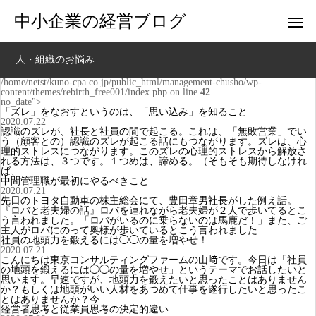
中小企業の経営ブログ
人・組織のお悩み
/home/netst/kuno-cpa.co.jp/public_html/management-chusho/wp-
content/themes/rebirth_free001/index.php on line
42
no_date">
「ズレ」をなおすというのは、「思い込み」を知ること
2020.07.22
認識のズレが、社長と社員の間で起こる。これは、「無敗営業」でい
う（顧客との）認識のズレが起こる話にもつながります。ズレは、心
理的ストレスにつながります。このズレの心理的ストレスから解放さ
れる方法は、３つです。１つめは、諦める。（そもそも期待しなけれ
ば、
中間管理職が最初にやるべきこと
2020.07.21
先日のトヨタ自動車の株主総会にて、豊田章男社長がした例え話。
『ロバと老夫婦の話』ロバを連れながら老夫婦が２人で歩いてるとこ
う言われました。「ロバがいるのに乗らないのは馬鹿だ！」また、ご
主人がロバにのって奥様が歩いているとこう言われました
社員の地頭力を鍛えるには◯◯の量を増やせ！
2020.07.21
こんにちは東京コンサルティングファームの山﨑です。今日は「社員
の地頭を鍛えるには◯◯の量を増やせ」というテーマでお話したいと
思います。早速ですが、地頭力を鍛えたいと思ったことはありません
か？もしくは地頭がいい人材をあつめて仕事を遂行したいと思ったこ
とはありませんか？今
経営者思考と従業員思考の決定的違い