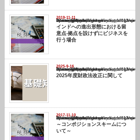
2019-11-11
Warning
: Undefined array key "show_category" in
/home/netst/kuno-cpa.co.jp/public_html/india_blog/wp-content/themes/gorgeous_tcd0
on line
183
インドへの進出形態における留
意点-拠点を設けずにビジネスを
行う場合
2025-9-16
Warning
: Undefined array key "show_category" in
/home/netst/kuno-cpa.co.jp/public_html/india_blog/wp-content/themes/gorgeous_tcd0
on line
183
2025年度財政法改正に関して
2017-11-10
Warning
: Undefined array key "show_category" in
/home/netst/kuno-cpa.co.jp/public_html/india_blog/wp-content/themes/gorgeous_tcd0
on line
183
～コンポジションスキームにつ
いて～