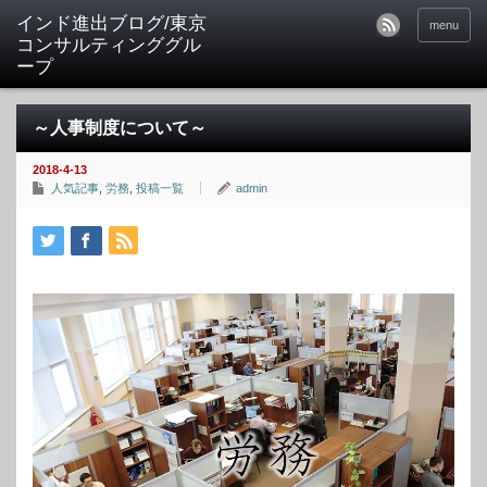
インド進出ブログ/東京
menu
コンサルティンググル
ープ
～人事制度について～
2018-4-13
人気記事
,
労務
,
投稿一覧
admin