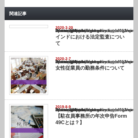
関連記事
2020-3-20
Warning
: Undefined array key "show_category" in
/home/netst/kuno-cpa.co.jp/public_html/india_blog/wp-content/themes/gorgeous_tcd0
on line
183
インドにおける法定監査につい
て
2020-2-7
Warning
: Undefined array key "show_category" in
/home/netst/kuno-cpa.co.jp/public_html/india_blog/wp-content/themes/gorgeous_tcd0
on line
183
女性従業員の勤務条件について
2019-8-9
Warning
: Undefined array key "show_category" in
/home/netst/kuno-cpa.co.jp/public_html/india_blog/wp-content/themes/gorgeous_tcd0
on line
183
【駐在員事務所の年次申告Form
49Cとは？】