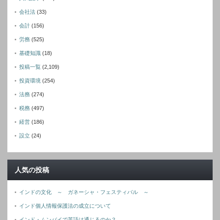
会社法
(33)
会計
(156)
労務
(525)
基礎知識
(18)
投稿一覧
(2,109)
投資環境
(254)
法務
(274)
税務
(497)
経営
(186)
設立
(24)
人気の投稿
インドの文化 ～ ガネーシャ・フェスティバル ～
インド個人情報保護法の成立について
インド・ムンバイで英語は通じるのか？