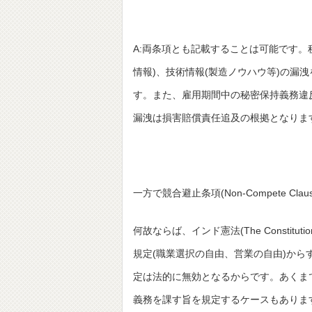
A:両条項とも記載することは可能です。秘密保持
情報)、技術情報(製造ノウハウ等)の漏
す。また、雇用期間中の秘密保持義務違
漏洩は損害賠償責任追及の根拠となりま
一方で競合避止条項(Non-Compete
何故ならば、インド憲法(The Constitution o
規定(職業選択の自由、営業の自由)か
定は法的に無効となるからです。あくま
義務を課す旨を規定するケースもありま