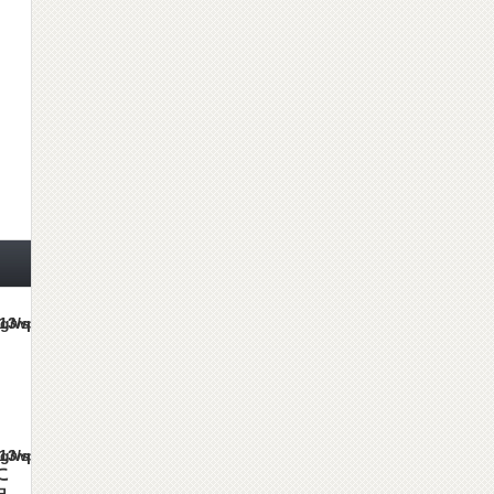
es/gorgeous_tcd013/single.php
es/gorgeous_tcd013/single.php
に