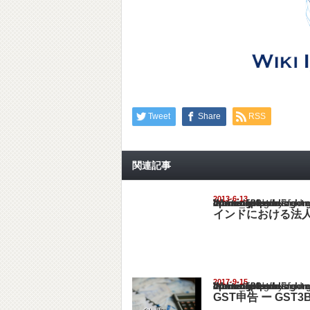
Tweet
Share
RSS
関連記事
2013-6-13
Warning
: Undefined array key "show_category" in
/home/netst/kuno-cpa.co.jp/public_html/ind
on line
183
インドにおける法
2017-9-15
Warning
: Undefined array key "show_category" in
/home/netst/kuno-cpa.co.jp/public_html/ind
on line
183
GST申告 ー GST