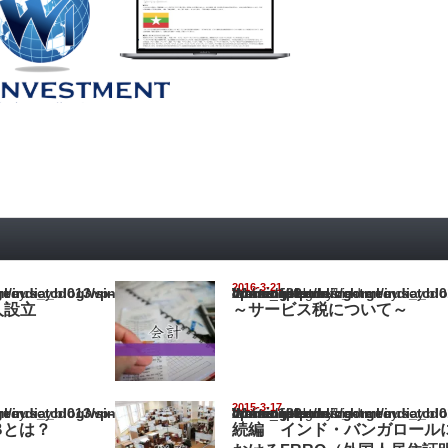
2016-3-21
ia_blog/wp-content/themes/gorgeous_tcd013/single.php
Warning
: Undefined array key "show_category" in
/home/netst/kuno-cpa.co.jp/public_html/india_blog/wp-content/them
on line
183
人設立
～サービス税について～
2015-3-17
ia_blog/wp-content/themes/gorgeous_tcd013/single.php
Warning
: Undefined array key "show_category" in
/home/netst/kuno-cpa.co.jp/public_html/india_blog/wp-content/them
on line
183
3Bとは？
続編 インド・バンガロール