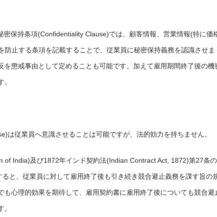
条項(Confidentiality Clause)では、顧客情報、営業情報(特に価
洩を防止する条項を記載することで、従業員に秘密保持義務を認識させま
反を懲戒事由として定めることも可能です。加えて雇用期間終了後の機
す。
 Clause)は従業員へ意識させることは可能ですが、法的効力を持ちません。
f India)及び1872年インド契約法(Indian Contract Act, 1872)第27条の
らすると、従業員に対して雇用終了後も引き続き競合避止義務を課す旨の
でも心理的効果を期待して、雇用契約書に雇用終了後についても競合避
す。