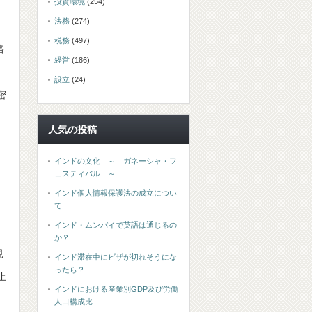
投資環境
(254)
法務
(274)
税務
(497)
格
経営
(186)
設立
(24)
密
人気の投稿
インドの文化 ～ ガネーシャ・フ
ェスティバル ～
インド個人情報保護法の成立につい
て
インド・ムンバイで英語は通じるの
か？
規
インド滞在中にビザが切れそうにな
ったら？
止
インドにおける産業別GDP及び労働
人口構成比