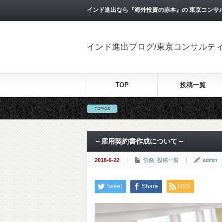
インド進出なら『海外投資の赤本』の 東京コンサ
インド進出ブログ/東京コンサルテ
TOP
投稿一覧
～雇用契約書作成について～
2018-6-22
労務
,
投稿一覧
admin
Tweet
Share
RSS