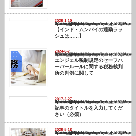
2020-1-10
Warning
: Undefined array key "show_category" in
/home/netst/kuno-cpa.co.jp/public_html/india_blog/wp-content/themes/gorgeous_tcd0
on line
183
【インド・ムンバイの通勤ラッ
シュは……】
2024-6-7
Warning
: Undefined array key "show_category" in
/home/netst/kuno-cpa.co.jp/public_html/india_blog/wp-content/themes/gorgeous_tcd0
on line
183
エンジェル税制規定のセーフハ
ーバールールに関する税務裁判
所の判例に関して
2017-2-27
Warning
: Undefined array key "show_category" in
/home/netst/kuno-cpa.co.jp/public_html/india_blog/wp-content/themes/gorgeous_tcd0
on line
183
記事のタイトルを入力してくだ
さい（必須）
2020-5-18
Warning
: Undefined array key "show_category" in
/home/netst/kuno-cpa.co.jp/public_html/india_blog/wp-content/themes/gorgeous_tcd0
on line
183