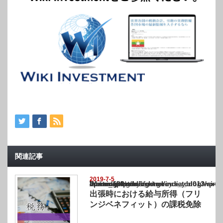
関連記事
2019-7-5
Warning
: Undefined array key "show_category" in
/home/netst/kuno-cpa.co.jp/public_html/india_blog/wp-content/themes/gorgeous_tcd0
on line
183
出張時における給与所得（フリ
ンジベネフィット）の課税免除