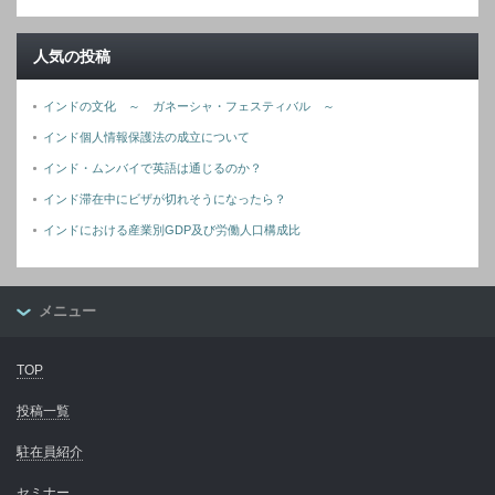
人気の投稿
インドの文化 ～ ガネーシャ・フェスティバル ～
インド個人情報保護法の成立について
インド・ムンバイで英語は通じるのか？
インド滞在中にビザが切れそうになったら？
インドにおける産業別GDP及び労働人口構成比
メニュー
TOP
投稿一覧
駐在員紹介
セミナー