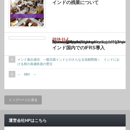
インドの残業について
2018-11-2
Warning
: Undefined array key "show_category" in
/home/netst/kuno-cpa.co.jp/public_html/india_blog/wp-content/themes/gorgeous_tcd0
on line
183
インド国内でのIFRS導入
インド進出成功 ～親日国インドとのさらなる信頼関係～ インドにお
ける初の高速鉄道の受注
～ SBV ～
トップページに戻る
運営会社HPはこちら