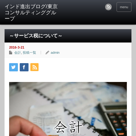
インド進出ブログ/東京
menu
コンサルティンググル
ープ
～サービス税について～
2016-3-21
会計
,
投稿一覧
admin