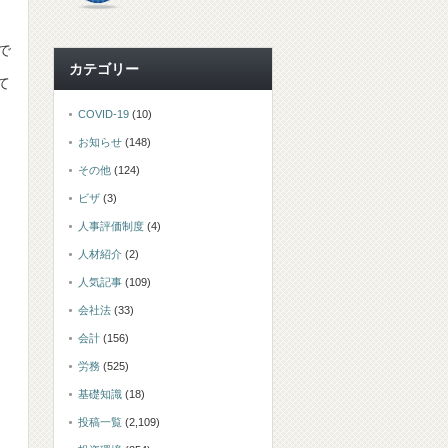
月
で
カテゴリー
て
COVID-19
(10)
お知らせ
(148)
その他
(124)
ビザ
(3)
人事評価制度
(4)
人材紹介
(2)
人気記事
(109)
会社法
(33)
会計
(156)
労務
(525)
基礎知識
(18)
投稿一覧
(2,109)