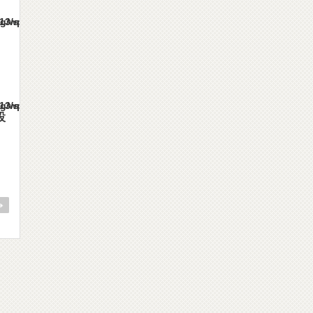
es/gorgeous_tcd013/single.php
es/gorgeous_tcd013/single.php
設