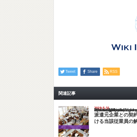
Tweet
Share
RSS
関連記事
2019-5-31
Warning
: Undefined array key "show_category" in
/home/netst/kuno-cpa.co.jp/public_html/ind
on line
183
派遣元企業との契
ける当該従業員の