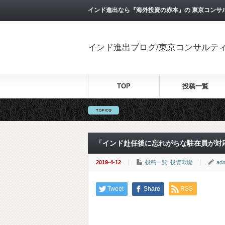
インド進出なら『海外投資の赤本』の 東京コンサ
インド進出ブログ/東京コンサルテ
TOP
投稿一覧
「インド赴任後に忘れがちな駐在員が対
2019-4-12
投稿一覧
,
投資環境
ad
Tweet
Share
RSS