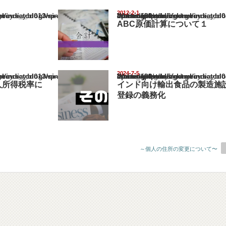
2012-2-1
ia_blog/wp-content/themes/gorgeous_tcd013/single.php
Warning
: Undefined array key "show_category" in
/home/netst/kuno-cpa.co.jp/public_html/india_blog/wp-content/them
on line
183
ABC原価計算について１
2024-7-5
ia_blog/wp-content/themes/gorgeous_tcd013/single.php
Warning
: Undefined array key "show_category" in
/home/netst/kuno-cpa.co.jp/public_html/india_blog/wp-content/them
on line
183
人所得税率に
インド向け輸出食品の製造施
登録の義務化
～個人の住所の変更について〜