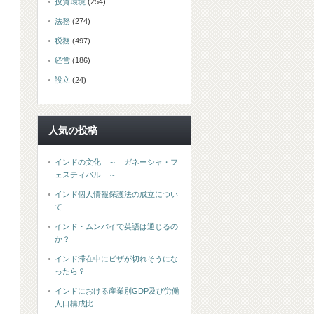
投資環境
(254)
法務
(274)
税務
(497)
経営
(186)
設立
(24)
人気の投稿
インドの文化 ～ ガネーシャ・フ
ェスティバル ～
インド個人情報保護法の成立につい
て
インド・ムンバイで英語は通じるの
か？
インド滞在中にビザが切れそうにな
ったら？
インドにおける産業別GDP及び労働
人口構成比