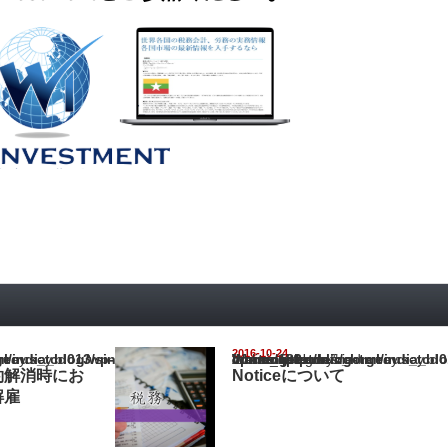
2016-10-24
ia_blog/wp-content/themes/gorgeous_tcd013/single.php
Warning
: Undefined array key "show_category" in
/home/netst/kuno-cpa.co.jp/public_html/india_blog/wp-content/them
on line
183
約解消時にお
Noticeについて
解雇