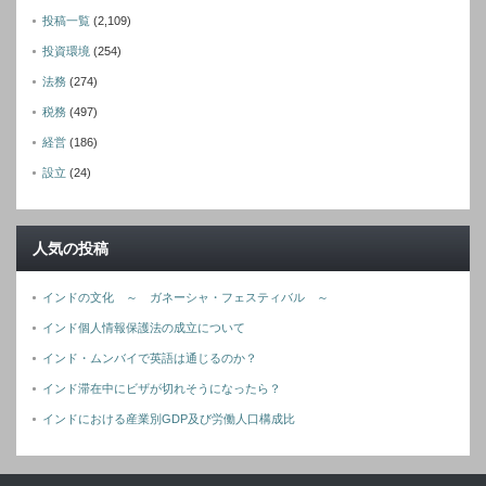
投稿一覧
(2,109)
投資環境
(254)
法務
(274)
税務
(497)
経営
(186)
設立
(24)
人気の投稿
インドの文化 ～ ガネーシャ・フェスティバル ～
インド個人情報保護法の成立について
インド・ムンバイで英語は通じるのか？
インド滞在中にビザが切れそうになったら？
インドにおける産業別GDP及び労働人口構成比