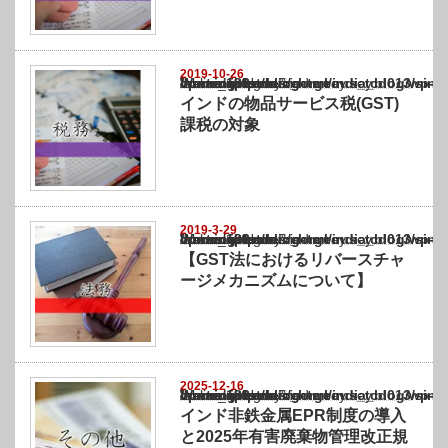
2019-10-26
Warning
: Undefined array key "show_category" in
/home/netst/kuno-cpa.co.jp/public_html/india_blog/wp-content/themes/gorgeous_tcd0
on line
183
インドの物品サービス税(GST)
課税の対象
2019-3-29
Warning
: Undefined array key "show_category" in
/home/netst/kuno-cpa.co.jp/public_html/india_blog/wp-content/themes/gorgeous_tcd0
on line
183
【GST法におけるリバースチャ
ージメカニズムについて】
2025-12-16
Warning
: Undefined array key "show_category" in
/home/netst/kuno-cpa.co.jp/public_html/india_blog/wp-content/themes/gorgeous_tcd0
on line
183
インド非鉄金属EPR制度の導入
と2025年有害廃棄物管理改正規