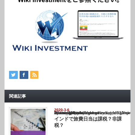
関連記事
2020-3-6
Warning
: Undefined array key "show_category" in
/home/netst/kuno-cpa.co.jp/public_html/india_blog/wp-content/themes/gorgeous_tcd0
on line
183
インドで旅費日当は課税？非課
税？