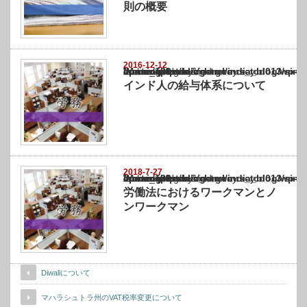
則の概要
2016-12-12
Warning
: Undefined array key "show_category" in
/home/netst/kuno-cpa.co.jp/public_html/india_blog/wp-content/themes/gorgeous_tcd0
on line
183
インド人の給与体系について
2018-7-27
Warning
: Undefined array key "show_category" in
/home/netst/kuno-cpa.co.jp/public_html/india_blog/wp-content/themes/gorgeous_tcd0
on line
183
労働法におけるワークマンとノ
ンワークマン
Diwaliについて
マハラシュトラ州のVAT税率変更について