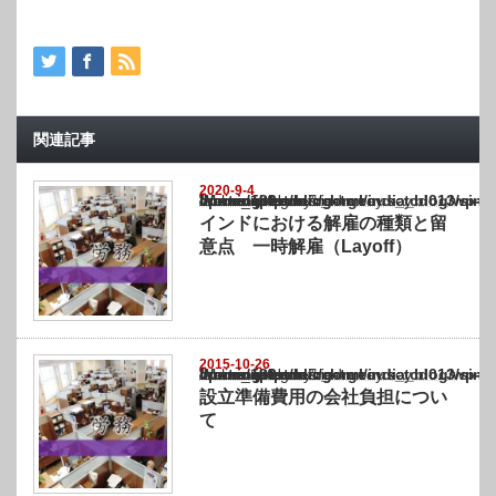
関連記事
2020-9-4
Warning
: Undefined array key "show_category" in
/home/netst/kuno-cpa.co.jp/public_html/india_blog/wp-content/themes/gorgeous_tcd0
on line
183
インドにおける解雇の種類と留
意点 一時解雇（Layoff）
2015-10-26
Warning
: Undefined array key "show_category" in
/home/netst/kuno-cpa.co.jp/public_html/india_blog/wp-content/themes/gorgeous_tcd0
on line
183
設立準備費用の会社負担につい
て