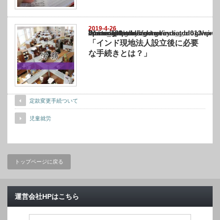
2019-4-26
Warning
: Undefined array key "show_category" in
/home/netst/kuno-cpa.co.jp/public_html/india_blog/wp-content/themes/gorgeous_tcd0
on line
183
「インド現地法人設立後に必要
な手続きとは？」
定款変更手続ついて
児童就労
トップページに戻る
運営会社HPはこちら