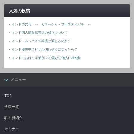
人気の投稿
インドの文化 ～ ガネーシャ・フェスティバル ～
インド個人情報保護法の成立について
インド・ムンバイで英語は通じるのか？
インド滞在中にビザが切れそうになったら？
インドにおける産業別GDP及び労働人口構成比
メニュー
TOP
投稿一覧
駐在員紹介
セミナー