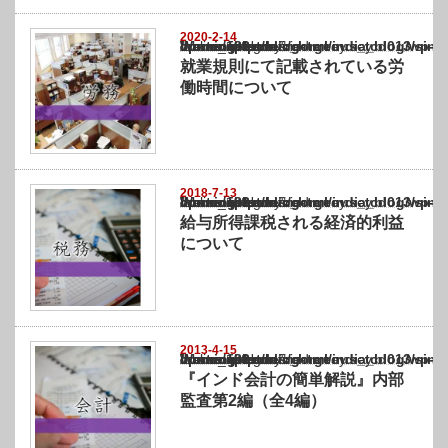
2020-2-14
Warning
: Undefined array key "show_category" in
/home/netst/kuno-cpa.co.jp/public_html/india_blog/wp-content/themes/gorgeous_tcd0
on line
183
就業規則にて記載されている労
働時間について
2018-7-13
Warning
: Undefined array key "show_category" in
/home/netst/kuno-cpa.co.jp/public_html/india_blog/wp-content/themes/gorgeous_tcd0
on line
183
給与所得課税される経済的利益
について
2013-4-15
Warning
: Undefined array key "show_category" in
/home/netst/kuno-cpa.co.jp/public_html/india_blog/wp-content/themes/gorgeous_tcd0
on line
183
『インド会計の簡単解説』内部
監査第2編（全4編）