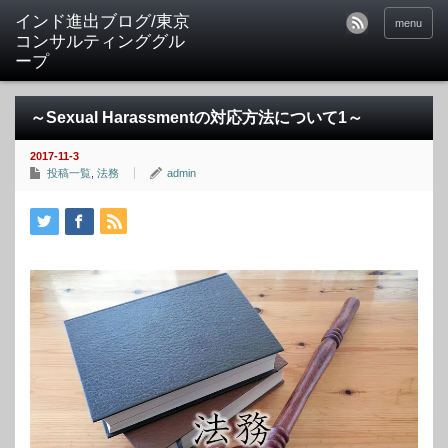
インド進出ブログ/東京
menu
コンサルティンググル
ープ
～Sexual Harassmentの対応方法について1～
2017-11-3
投稿一覧
,
法務
admin