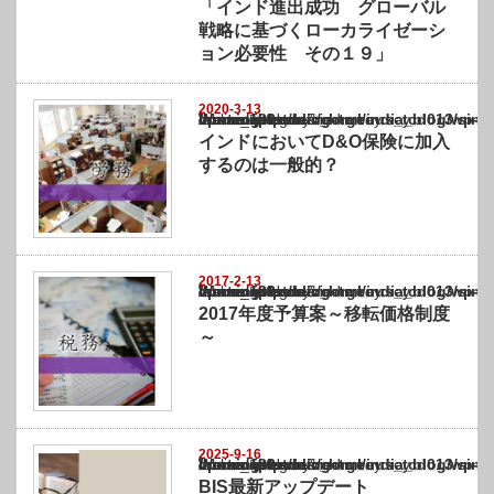
「インド進出成功 グローバル
戦略に基づくローカライゼーシ
ョン必要性 その１９」
2020-3-13
Warning
: Undefined array key "show_category" in
/home/netst/kuno-cpa.co.jp/public_html/india_blog/wp-content/themes/gorgeous_tcd0
on line
183
インドにおいてD&O保険に加入
するのは一般的？
2017-2-13
Warning
: Undefined array key "show_category" in
/home/netst/kuno-cpa.co.jp/public_html/india_blog/wp-content/themes/gorgeous_tcd0
on line
183
2017年度予算案～移転価格制度
～
2025-9-16
Warning
: Undefined array key "show_category" in
/home/netst/kuno-cpa.co.jp/public_html/india_blog/wp-content/themes/gorgeous_tcd0
on line
183
BIS最新アップデート