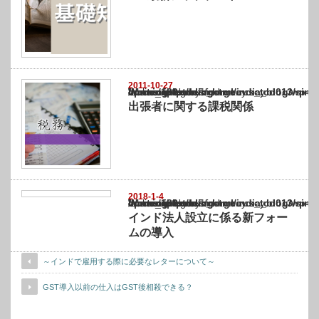
2011-10-27
Warning
: Undefined array key "show_category" in
/home/netst/kuno-cpa.co.jp/public_html/india_blog/wp-content/themes/gorgeous_tcd0
on line
183
出張者に関する課税関係
2018-1-4
Warning
: Undefined array key "show_category" in
/home/netst/kuno-cpa.co.jp/public_html/india_blog/wp-content/themes/gorgeous_tcd0
on line
183
インド法人設立に係る新フォー
ムの導入
～インドで雇用する際に必要なレターについて～
GST導入以前の仕入はGST後相殺できる？