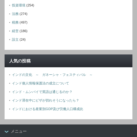
投資環境
(254)
法務
(274)
税務
(497)
経営
(186)
設立
(24)
人気の投稿
インドの文化 ～ ガネーシャ・フェスティバル ～
インド個人情報保護法の成立について
インド・ムンバイで英語は通じるのか？
インド滞在中にビザが切れそうになったら？
インドにおける産業別GDP及び労働人口構成比
メニュー