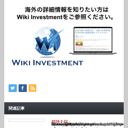
関連記事
2016-2-22
Warning
: Undefined array key "show_category" in
/home/netst/kuno-cpa.co.jp/public_html/india_blog/wp-content/themes/gorgeous_tcd0
on line
183