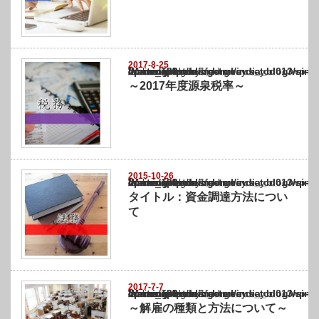
2017-8-25
Warning
: Undefined array key "show_category" in
/home/netst/kuno-cpa.co.jp/public_html/india_blog/wp-content/themes/gorgeous_tcd0
on line
183
～2017年度源泉税率～
2015-10-26
Warning
: Undefined array key "show_category" in
/home/netst/kuno-cpa.co.jp/public_html/india_blog/wp-content/themes/gorgeous_tcd0
on line
183
タイトル：資金調達方法につい
て
2017-7-7
Warning
: Undefined array key "show_category" in
/home/netst/kuno-cpa.co.jp/public_html/india_blog/wp-content/themes/gorgeous_tcd0
on line
183
～解雇の種類と方法について～