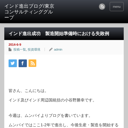
インド進出ブログ/東京
menu
コンサルティンググル
ープ
インド進出成功 製造開始準備時における失敗例
2014-6-9
投稿一覧
,
投資環境
admin
皆さん、こんにちは。
インド及びインド周辺国統括の小谷野勝幸です。
今週は、ムンバイよりブログを書いています。
ムンバイではここ1-2年で進出し、今後生産・製造を開始する