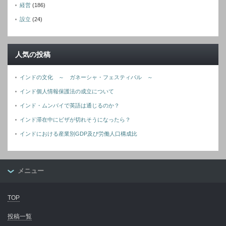
経営
(186)
設立
(24)
人気の投稿
インドの文化 ～ ガネーシャ・フェスティバル ～
インド個人情報保護法の成立について
インド・ムンバイで英語は通じるのか？
インド滞在中にビザが切れそうになったら？
インドにおける産業別GDP及び労働人口構成比
メニュー
TOP
投稿一覧