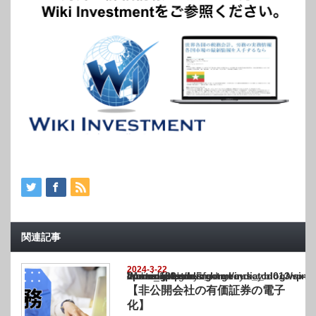
関連記事
2024-3-22
Warning
: Undefined array key "show_category" in
/home/netst/kuno-cpa.co.jp/public_html/india_blog/wp-content/themes/gorgeous_tcd0
on line
183
【
非公開会社の有価証券の電子
化
】