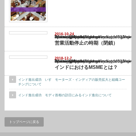
2016-10-24
Warning
: Undefined array key "show_category" in
/home/netst/kuno-cpa.co.jp/public_html/india_blog/wp-content/themes/gorgeous_tcd0
on line
183
営業活動停止の時期（閉鎖）
2018-12-7
Warning
: Undefined array key "show_category" in
/home/netst/kuno-cpa.co.jp/public_html/india_blog/wp-content/themes/gorgeous_tcd0
on line
183
インドにおけるMSMEとは？
インド進出成功 いすゞモーターズ・インディアの販売拡大と組織コー
チングについて
インド進出成功 モディ首相の訪日にみるインド進出について
トップページに戻る