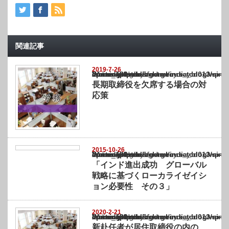
関連記事
2019-7-26
Warning
: Undefined array key "show_category" in
/home/netst/kuno-cpa.co.jp/public_html/india_blog/wp-content/themes/gorgeous_tcd0
on line
183
長期取締役を欠席する場合の対
応策
2015-10-26
Warning
: Undefined array key "show_category" in
/home/netst/kuno-cpa.co.jp/public_html/india_blog/wp-content/themes/gorgeous_tcd0
on line
183
「インド進出成功 グローバル
戦略に基づくローカライゼイシ
ョン必要性 その３」
2020-2-21
Warning
: Undefined array key "show_category" in
/home/netst/kuno-cpa.co.jp/public_html/india_blog/wp-content/themes/gorgeous_tcd0
on line
183
新赴任者が居住取締役の内の