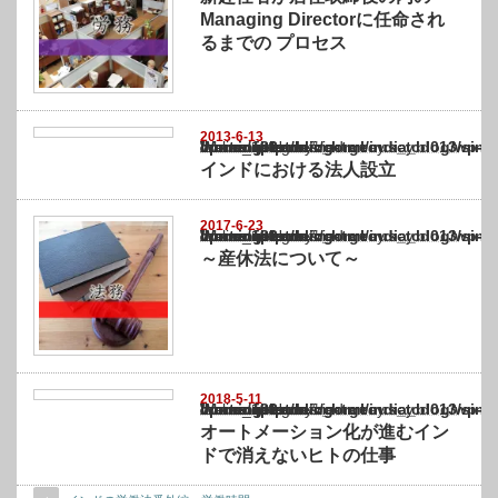
Managing Directorに任命され
るまでの プロセス
2013-6-13
Warning
: Undefined array key "show_category" in
/home/netst/kuno-cpa.co.jp/public_html/india_blog/wp-content/themes/gorgeous_tcd0
on line
183
インドにおける法人設立
2017-6-23
Warning
: Undefined array key "show_category" in
/home/netst/kuno-cpa.co.jp/public_html/india_blog/wp-content/themes/gorgeous_tcd0
on line
183
～産休法について～
2018-5-11
Warning
: Undefined array key "show_category" in
/home/netst/kuno-cpa.co.jp/public_html/india_blog/wp-content/themes/gorgeous_tcd0
on line
183
オートメーション化が進むイン
ドで消えないヒトの仕事