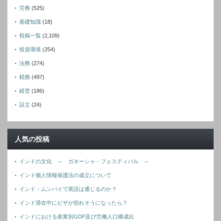
労務
(525)
基礎知識
(18)
投稿一覧
(2,109)
投資環境
(254)
法務
(274)
税務
(497)
経営
(186)
設立
(24)
人気の投稿
インドの文化 ～ ガネーシャ・フェスティバル ～
インド個人情報保護法の成立について
インド・ムンバイで英語は通じるのか？
インド滞在中にビザが切れそうになったら？
インドにおける産業別GDP及び労働人口構成比