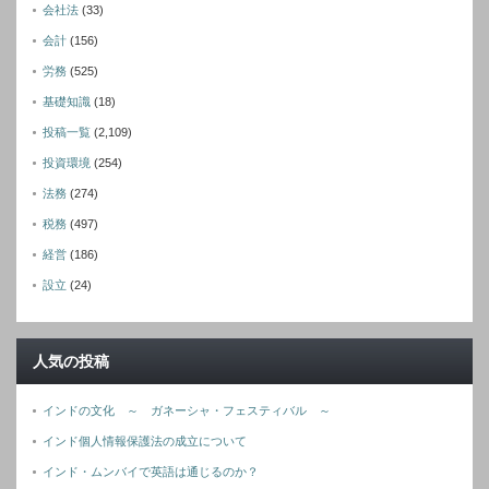
会社法
(33)
会計
(156)
労務
(525)
基礎知識
(18)
投稿一覧
(2,109)
投資環境
(254)
法務
(274)
税務
(497)
経営
(186)
設立
(24)
人気の投稿
インドの文化 ～ ガネーシャ・フェスティバル ～
インド個人情報保護法の成立について
インド・ムンバイで英語は通じるのか？