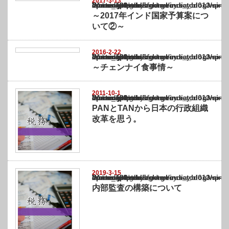
2017-3-13
Warning
: Undefined array key "show_category" in
/home/netst/kuno-cpa.co.jp/public_html/india_blog/wp-content/themes/gorgeous_tcd0
on line
183
～2017年インド国家予算案につ
いて②～
2016-2-22
Warning
: Undefined array key "show_category" in
/home/netst/kuno-cpa.co.jp/public_html/india_blog/wp-content/themes/gorgeous_tcd0
on line
183
～チェンナイ食事情～
2011-10-1
Warning
: Undefined array key "show_category" in
/home/netst/kuno-cpa.co.jp/public_html/india_blog/wp-content/themes/gorgeous_tcd0
on line
183
PANとTANから日本の行政組織
改革を思う。
2019-3-15
Warning
: Undefined array key "show_category" in
/home/netst/kuno-cpa.co.jp/public_html/india_blog/wp-content/themes/gorgeous_tcd0
on line
183
内部監査の構築について