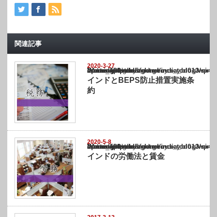
関連記事
2020-3-27
Warning
: Undefined array key "show_category" in
/home/netst/kuno-cpa.co.jp/public_html/india_blog/wp-content/themes/gorgeous_tcd0
on line
183
インドとBEPS防止措置実施条
約
2020-5-8
Warning
: Undefined array key "show_category" in
/home/netst/kuno-cpa.co.jp/public_html/india_blog/wp-content/themes/gorgeous_tcd0
on line
183
インドの労働法と賃金