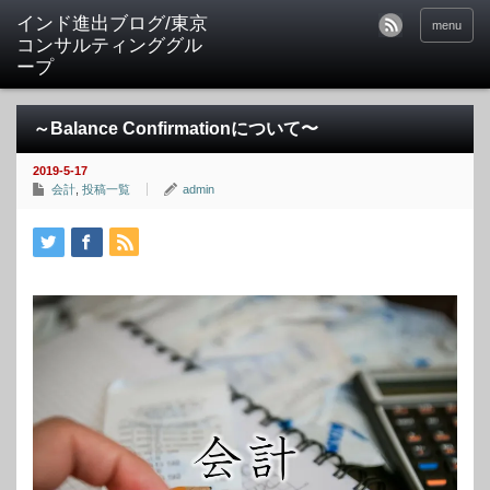
インド進出ブログ/東京
menu
コンサルティンググル
ープ
～Balance Confirmationについて〜
2019-5-17
会計
,
投稿一覧
admin