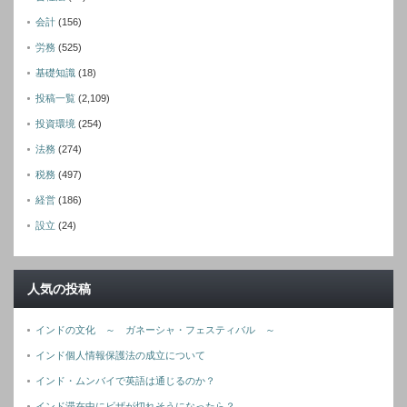
会計
(156)
労務
(525)
基礎知識
(18)
投稿一覧
(2,109)
投資環境
(254)
法務
(274)
税務
(497)
経営
(186)
設立
(24)
人気の投稿
インドの文化 ～ ガネーシャ・フェスティバル ～
インド個人情報保護法の成立について
インド・ムンバイで英語は通じるのか？
インド滞在中にビザが切れそうになったら？