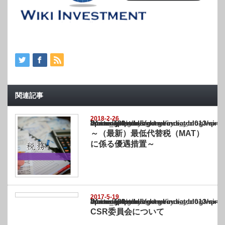
関連記事
2018-2-26
Warning
: Undefined array key "show_category" in
/home/netst/kuno-cpa.co.jp/public_html/india_blog/wp-content/themes/gorgeous_tcd0
on line
183
～（最新）最低代替税（MAT）
に係る優遇措置～
2017-5-19
Warning
: Undefined array key "show_category" in
/home/netst/kuno-cpa.co.jp/public_html/india_blog/wp-content/themes/gorgeous_tcd0
on line
183
CSR委員会について