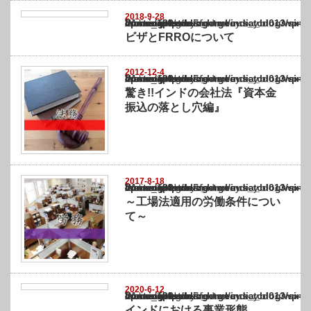
2018-9-28
Warning
: Undefined array key "show_category" in
/home/netst/kuno-cpa.co.jp/public_html/india_blog/wp-content/themes/gorgeous_tcd0
on line
183
ビザとFRROについて
2012-12-4
Warning
: Undefined array key "show_category" in
/home/netst/kuno-cpa.co.jp/public_html/india_blog/wp-content/themes/gorgeous_tcd0
on line
183
驚き!!インドの会社法『資本金
振込の落とし穴編』
2017-8-18
Warning
: Undefined array key "show_category" in
/home/netst/kuno-cpa.co.jp/public_html/india_blog/wp-content/themes/gorgeous_tcd0
on line
183
～工場法適用の労働条件につい
て～
2020-6-12
Warning
: Undefined array key "show_category" in
/home/netst/kuno-cpa.co.jp/public_html/india_blog/wp-content/themes/gorgeous_tcd0
on line
183
インドにおける事業形態