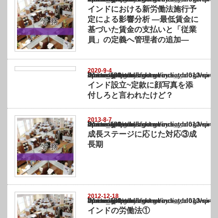
インドにおける新労働法施行予
定による影響分析 ―最低賃金に
基づいた賃金の支払いと「従業
員」の定義へ管理者の追加―
2020-9-4
Warning
: Undefined array key "show_category" in
/home/netst/kuno-cpa.co.jp/public_html/india_blog/wp-content/themes/gorgeous_tcd0
on line
183
インド設立~定款に顔写真を添
付しろと言われたけど？
2013-8-7
Warning
: Undefined array key "show_category" in
/home/netst/kuno-cpa.co.jp/public_html/india_blog/wp-content/themes/gorgeous_tcd0
on line
183
成長ステージに応じた対応③成
長期
2012-12-18
Warning
: Undefined array key "show_category" in
/home/netst/kuno-cpa.co.jp/public_html/india_blog/wp-content/themes/gorgeous_tcd0
on line
183
インドの労働法①