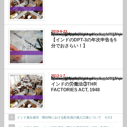
2019-8-23
Warning
: Undefined array key "show_category" in
/home/netst/kuno-cpa.co.jp/public_html/india_blog/wp-content/themes/gorgeous_tcd0
on line
183
【インドのDPT-3の年次申告を5
分でおさらい！】
2013-1-7
Warning
: Undefined array key "show_category" in
/home/netst/kuno-cpa.co.jp/public_html/india_blog/wp-content/themes/gorgeous_tcd0
on line
183
インドの労働法③THR
FACTORIES ACT, 1948
インド進出成功 帰任時における駐在員の個人口座について その1