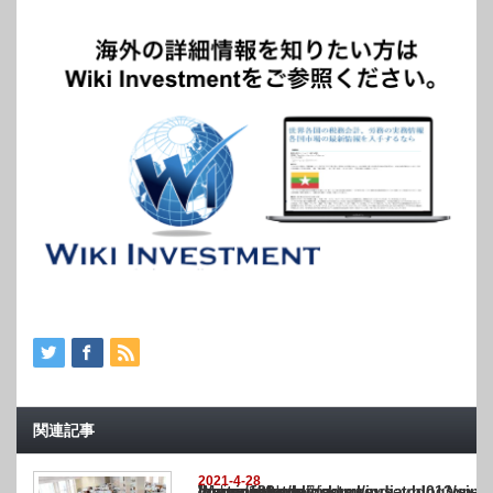
関連記事
2021-4-28
Warning
: Undefined array key "show_category" in
/home/netst/kuno-cpa.co.jp/public_html/india_blog/wp-content/themes/gorgeous_tcd0
on line
183