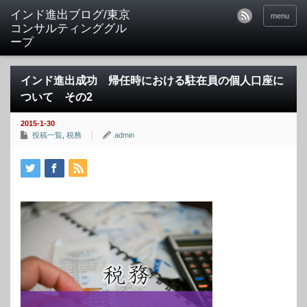
インド進出ブログ/東京
menu
コンサルティンググル
ープ
インド進出成功 帰任時における駐在員の個人口座に
ついて その2
2015-1-30
投稿一覧
,
税務
admin