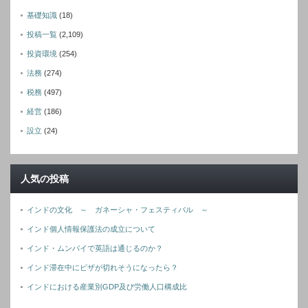
基礎知識
(18)
投稿一覧
(2,109)
投資環境
(254)
法務
(274)
税務
(497)
経営
(186)
設立
(24)
人気の投稿
インドの文化 ～ ガネーシャ・フェスティバル ～
インド個人情報保護法の成立について
インド・ムンバイで英語は通じるのか？
インド滞在中にビザが切れそうになったら？
インドにおける産業別GDP及び労働人口構成比