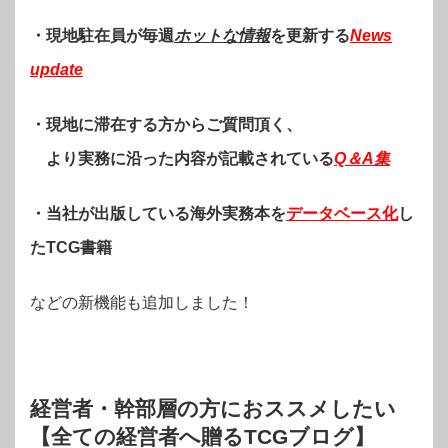
・現地駐在員が毎週
ホットな情報
を更新する
News
update
・現地に滞在する方からご質問頂く、
より実務に沿った内容が記載されている
Q＆A集
・当社が出版している海外実務本を
データベース化
し
たTCG書籍
などの新機能も追加しました！
経営者・幹部層の方におススメしたい
【全ての経営者へ贈るTCGブログ】