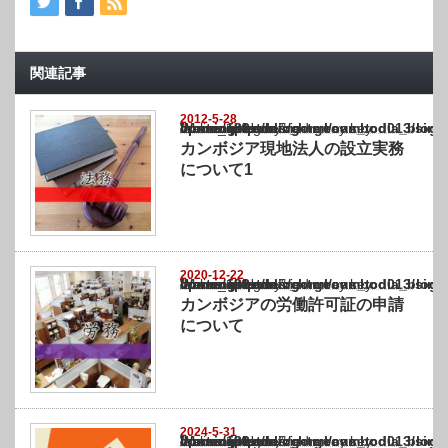
関連記事
2012-5-28
Warning
: Undefined array key "show_category" in
/home/netst/kuno-cpa.co.jp/public_html/cambodia_blog/wp-content/themes/gorgeous_tcd0
on line
183
カンボジア現地法人の設立実務
について1
2020-12-22
Warning
: Undefined array key "show_category" in
/home/netst/kuno-cpa.co.jp/public_html/cambodia_blog/wp-content/themes/gorgeous_tcd0
on line
183
カンボジアの労働許可証の申請
について
2024-5-31
Warning
: Undefined array key "show_category" in
/home/netst/kuno-cpa.co.jp/public_html/cambodia_blog/wp-content/themes/gorgeous_tcd0
on line
183