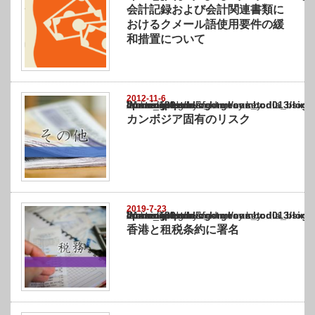
会計記録および会計関連書類に
おけるクメール語使用要件の緩
和措置について
2012-11-6
Warning
: Undefined array key "show_category" in
/home/netst/kuno-cpa.co.jp/public_html/cambodia_blog/wp-content/themes/gorgeous_tcd0
on line
183
カンボジア固有のリスク
2019-7-23
Warning
: Undefined array key "show_category" in
/home/netst/kuno-cpa.co.jp/public_html/cambodia_blog/wp-content/themes/gorgeous_tcd0
on line
183
香港と租税条約に署名