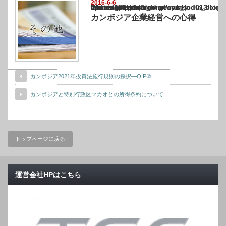
2016-6-6
Warning
: Undefined array key "show_category" in
/home/netst/kuno-cpa.co.jp/public_html/cambodia_blog/wp-content/themes/gorgeous_tcd0
on line
183
カンボジア企業経営への心得
カンボジア2021年投資法施行規則の採択―QIP②
カンボジアと特別行政区マカオとの所得条約について
トップページに戻る
運営会社HPはこちら