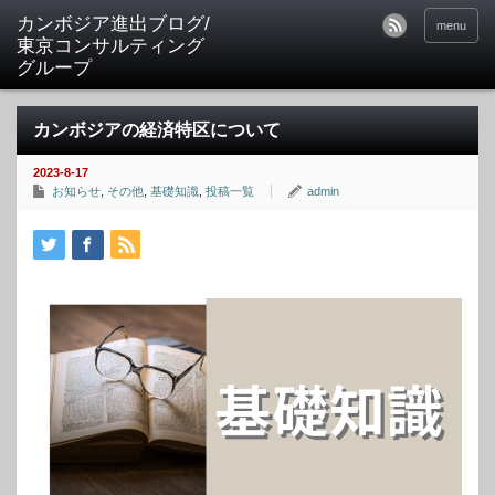
カンボジア進出ブログ/
menu
東京コンサルティング
グループ
カンボジアの経済特区について
2023-8-17
お知らせ
,
その他
,
基礎知識
,
投稿一覧
admin