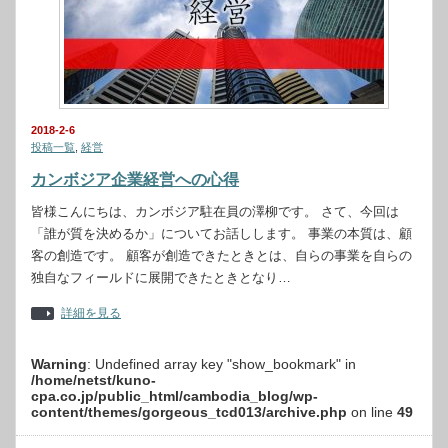
2018-2-6
投稿一覧
,
経営
カンボジア企業経営への心得
皆様こんにちは、カンボジア駐在員の澤柳です。 さて、今回は
「誰が質を決めるか」についてお話しします。 事業の本質は、顧
客の創造です。 顧客が創造できたときとは、自らの事業を自らの
独自なフィールドに展開できたときとなり…
詳細を見る
Warning
: Undefined array key "show_bookmark" in
/home/netst/kuno-
cpa.co.jp/public_html/cambodia_blog/wp-
content/themes/gorgeous_tcd013/archive.php
on line
49