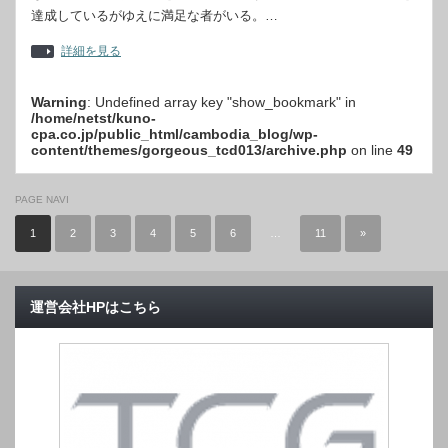
達成しているがゆえに満足な者がいる。…
詳細を見る
Warning
: Undefined array key "show_bookmark" in
/home/netst/kuno-
cpa.co.jp/public_html/cambodia_blog/wp-
content/themes/gorgeous_tcd013/archive.php
on line
49
PAGE NAVI
1
2
3
4
5
6
…
11
»
運営会社HPはこちら