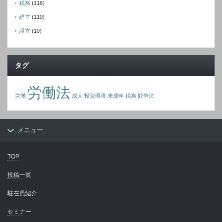
税務
(116)
経営
(110)
設立
(10)
タグ
労働法
労働
成人
投資環境
未成年
税務
競争法
メニュー
TOP
投稿一覧
駐在員紹介
セミナー