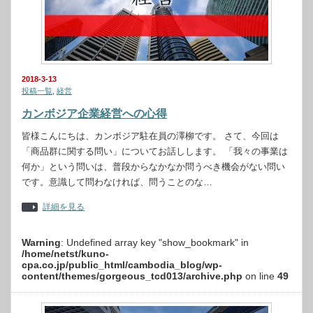
2018-3-13
投稿一覧
,
経営
カンボジア企業経営への心得
皆様こんにちは、カンボジア駐在員の澤柳です。 さて、今回は
「商品群に関する問い」についてお話しします。 「我々の事業は
何か」という問いは、普段からなかなか問うべき機会がない問い
です。意識して問わなければ、問うことのな…
詳細を見る
Warning
: Undefined array key "show_bookmark" in
/home/netst/kuno-
cpa.co.jp/public_html/cambodia_blog/wp-
content/themes/gorgeous_tcd013/archive.php
on line
49