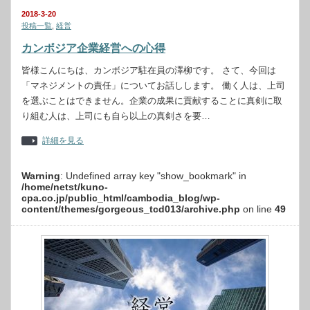
2018-3-20
投稿一覧
,
経営
カンボジア企業経営への心得
皆様こんにちは、カンボジア駐在員の澤柳です。 さて、今回は
「マネジメントの責任」についてお話しします。 働く人は、上司
を選ぶことはできません。企業の成果に貢献することに真剣に取
り組む人は、上司にも自ら以上の真剣さを要…
詳細を見る
Warning
: Undefined array key "show_bookmark" in
/home/netst/kuno-
cpa.co.jp/public_html/cambodia_blog/wp-
content/themes/gorgeous_tcd013/archive.php
on line
49