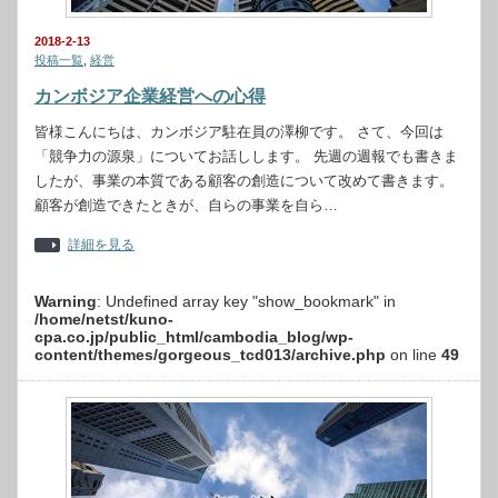
2018-2-13
投稿一覧
,
経営
カンボジア企業経営への心得
皆様こんにちは、カンボジア駐在員の澤柳です。 さて、今回は
「競争力の源泉」についてお話しします。 先週の週報でも書きま
したが、事業の本質である顧客の創造について改めて書きます。
顧客が創造できたときが、自らの事業を自ら…
詳細を見る
Warning
: Undefined array key "show_bookmark" in
/home/netst/kuno-
cpa.co.jp/public_html/cambodia_blog/wp-
content/themes/gorgeous_tcd013/archive.php
on line
49