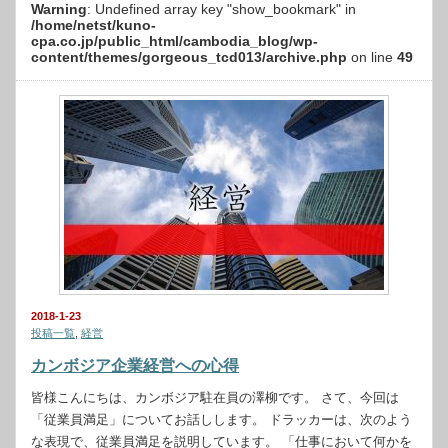
Warning
: Undefined array key "show_bookmark" in
/home/netst/kuno-
cpa.co.jp/public_html/cambodia_blog/wp-
content/themes/gorgeous_tcd013/archive.php
on line
49
2018-1-23
投稿一覧
,
経営
カンボジア企業経営への心得
皆様こんにちは、カンボジア駐在員の澤柳です。 さて、今回は
「従業員満足」についてお話しします。 ドラッカーは、次のよう
な表現で、従業員満足を説明しています。 「仕事において何かを