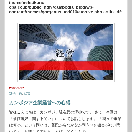
/home/netst/kuno-
cpa.co.jp/public_html/cambodia_blog/wp-
content/themes/gorgeous_tcd013/archive.php
on line
49
2018-2-27
投稿一覧
,
経営
カンボジア企業経営への心得
皆様こんにちは、カンボジア駐在員の澤柳です。 さて、今回は
「価値選好に関する問い」についてお話しします。 「我々の事業
は何か」という問いは、普段からなかなか問うべき機会がない問
いです。意識して問わなければ、問うことの…