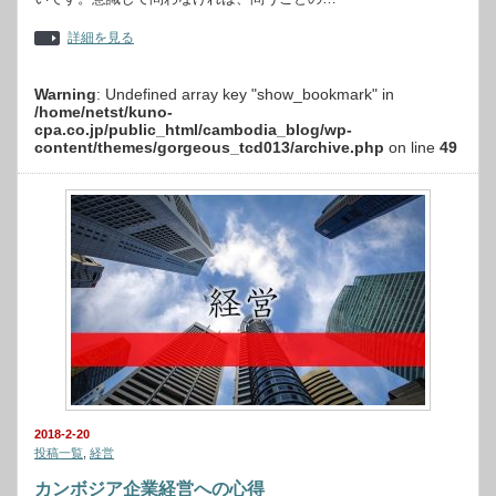
詳細を見る
Warning
: Undefined array key "show_bookmark" in
/home/netst/kuno-
cpa.co.jp/public_html/cambodia_blog/wp-
content/themes/gorgeous_tcd013/archive.php
on line
49
2018-2-20
投稿一覧
,
経営
カンボジア企業経営への心得