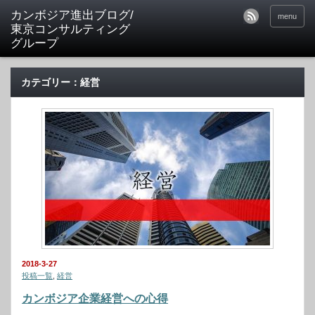
カンボジア進出ブログ/
menu
東京コンサルティング
グループ
カテゴリー：経営
2018-3-27
投稿一覧
,
経営
カンボジア企業経営への心得