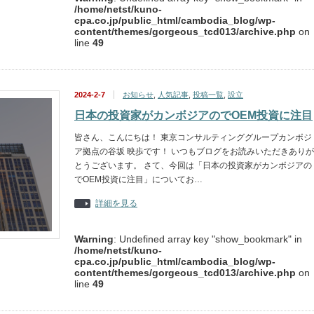
/home/netst/kuno-
cpa.co.jp/public_html/cambodia_blog/wp-
content/themes/gorgeous_tcd013/archive.php
on
line
49
2024-2-7
お知らせ
,
人気記事
,
投稿一覧
,
設立
日本の投資家がカンボジアのでOEM投資に注目
皆さん、こんにちは！ 東京コンサルティンググループカンボジ
ア拠点の谷坂 映歩です！ いつもブログをお読みいただきありが
とうございます。 さて、今回は「日本の投資家がカンボジアの
でOEM投資に注目」についてお…
詳細を見る
Warning
: Undefined array key "show_bookmark" in
/home/netst/kuno-
cpa.co.jp/public_html/cambodia_blog/wp-
content/themes/gorgeous_tcd013/archive.php
on
line
49