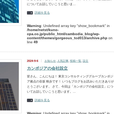
についてお話していこうと思いま…
詳細を見る
Warning
: Undefined array key "show_bookmark" in
/home/netst/kuno-
cpa.co.jp/public_html/cambodia_blog/wp-
content/themes/gorgeous_tcd013/archive.php
on
line
49
2024-9-6
お知らせ
,
人気記事
,
投稿一覧
,
設立
カンボジアの会社設立
皆さん、こんにちは！ 東京コンサルティンググループカンボジ
ア拠点の谷坂 映歩です！ いつもブログをお読みいただきありが
とうございます。 さて、今回は「カンボジアの会社設立」につ
いてお話していこうと思います。…
詳細を見る
Warning
: Undefined array key "show_bookmark" in