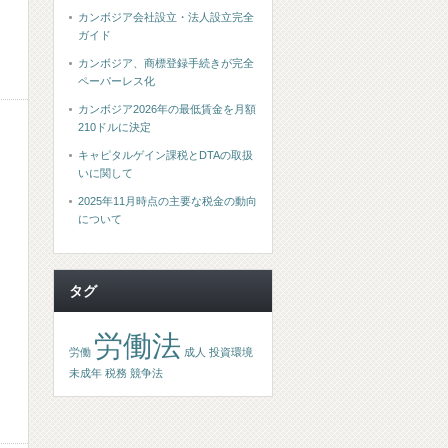
カンボジア会社設立・法人設立完全
ガイド
カンボジア、商標登録手続きが完全
ペーパーレス化
カンボジア2026年の最低賃金を月額
210ドルに決定
キャピタルゲイン課税とDTAの取扱
いに関して
2025年11月時点の主要な税金の動向
について
タグ
労働法
労働
成人
投資環境
未成年
税務
競争法