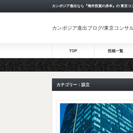
カンボジア進出なら『海外投資の赤本』の 東京コ
カンボジア進出ブログ/東京コンサ
TOP
投稿一覧
カテゴリー：設立