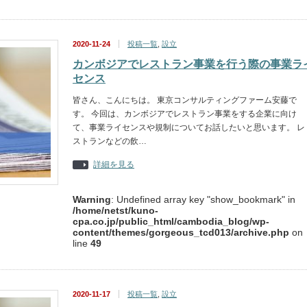
2020-11-24
投稿一覧
,
設立
カンボジアでレストラン事業を行う際の事業ラ
センス
皆さん、こんにちは。 東京コンサルティングファーム安藤で
す。 今回は、カンボジアでレストラン事業をする企業に向け
て、事業ライセンスや規制についてお話したいと思います。 レ
ストランなどの飲…
詳細を見る
Warning
: Undefined array key "show_bookmark" in
/home/netst/kuno-
cpa.co.jp/public_html/cambodia_blog/wp-
content/themes/gorgeous_tcd013/archive.php
on
line
49
2020-11-17
投稿一覧
,
設立