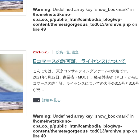
Warning
: Undefined array key "show_bookmark" in
/home/netst/kuno-
cpa.co.jp/public_html/cambodia_blog/wp-
content/themes/gorgeous_tcd013/archive.php
on
line
49
2021-6-25
投稿一覧
,
設立
Eコマースの許可証、ライセンスについて
こんにちは。 東京コンサルティングファームの大迫です。
2021年5月12日、商業省（MOC）、経済財務省（MEF）からE
コマースの許可証、ライセンスについての大臣令315号と316号
が発…
詳細を見る
Warning
: Undefined array key "show_bookmark" in
/home/netst/kuno-
cpa.co.jp/public_html/cambodia_blog/wp-
content/themes/gorgeous_tcd013/archive.php
on
line
49