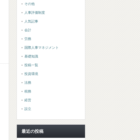
その他
人事評価制度
人気記事
会計
労務
国際人事マネジメント
基礎知識
投稿一覧
投資環境
法務
税務
経営
設立
最近の投稿