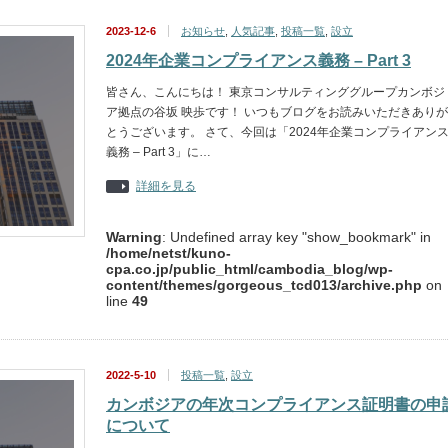
2023-12-6
お知らせ
,
人気記事
,
投稿一覧
,
設立
2024年企業コンプライアンス義務 – Part 3
皆さん、こんにちは！ 東京コンサルティンググループカンボジ
ア拠点の谷坂 映歩です！ いつもブログをお読みいただきありが
とうございます。 さて、今回は「2024年企業コンプライアン
義務 – Part 3」に…
詳細を見る
Warning
: Undefined array key "show_bookmark" in
/home/netst/kuno-
cpa.co.jp/public_html/cambodia_blog/wp-
content/themes/gorgeous_tcd013/archive.php
on
line
49
2022-5-10
投稿一覧
,
設立
カンボジアの年次コンプライアンス証明書の申
について