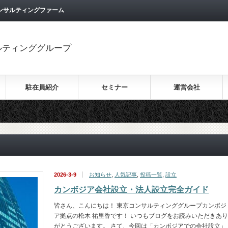
ンサルティングファーム
ルティンググループ
駐在員紹介
セミナー
運営会社
2026-3-9
お知らせ
,
人気記事
,
投稿一覧
,
設立
カンボジア会社設立・法人設立完全ガイド
皆さん、こんにちは！ 東京コンサルティンググループカンボジ
ア拠点の松木 祐里香です！ いつもブログをお読みいただきあり
がとうございます。 さて、今回は「カンボジアでの会社設立」