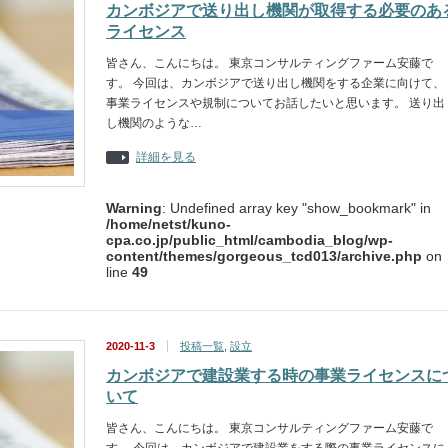
カンボジアで送り出し機関が取得する必要のあ
ライセンス
皆さん、こんにちは。 東京コンサルティングファーム安藤で
す。 今回は、カンボジアで送り出し機関をする企業に向けて、
事業ライセンスや規制についてお話したいと思います。 送り出
し機関のような…
詳細を見る
Warning
: Undefined array key "show_bookmark" in
/home/netst/kuno-
cpa.co.jp/public_html/cambodia_blog/wp-
content/themes/gorgeous_tcd013/archive.php
on
line
49
2020-11-3
投稿一覧
,
設立
カンボジアで建設業する時の事業ライセンスに
いて
皆さん、こんにちは。 東京コンサルティングファーム安藤で