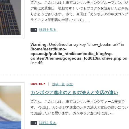
皆さん、こんにちは！ 東京コンサルティンググループカンボジ
ア拠点の萩生田 弘毅です！ いつもブログをお読みいただきあ
りがとうございます。 さて、今回は「カンボジアの年次コンプ
ライアンス証明書の申請について」…
詳細を見る
Warning
: Undefined array key "show_bookmark" in
/home/netst/kuno-
cpa.co.jp/public_html/cambodia_blog/wp-
content/themes/gorgeous_tcd013/archive.php
on
line
49
2021-10-7
投稿一覧
,
設立
カンボジア進出のときの法人と支店の違い
皆さん、こんにちは。 東京コンサルティングファーム安藤で
す。 今回は、カンボジア進出のときの法人と支店の違いについ
てお話したいと思います。 カンボジア進出時におい…
詳細を見る