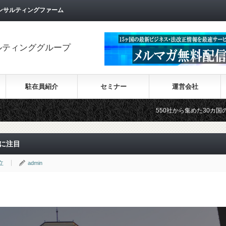
ンサルティングファーム
ルティンググループ
駐在員紹介
セミナー
運営会社
550社から集めた30カ国の最新ビジネス情報
に注目
立
admin