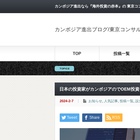
カンボジア進出なら『海外投資の赤本』の 東京コ
カンボジア進出ブログ/東京コンサ
TOP
投稿一覧
日本の投資家がカンボジアのでOEM投資
2024-2-7
お知らせ
,
人気記事
,
投稿一覧
,
設
Tweet
Share
RSS