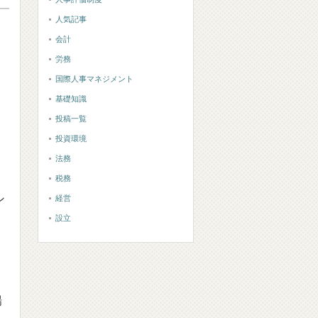
人気記事
会計
労務
国際人事マネジメント
基礎知識
投稿一覧
投資環境
法務
税務
ン
経営
設立
場