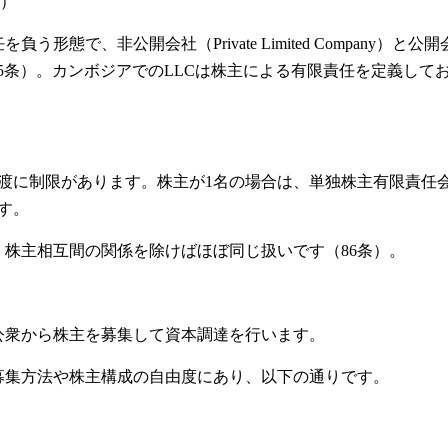
y）
で、非公開会社（Private Limited Company）と公開
分かれます（85条）。カンボジアでのLLCは株主による有限責任を定義して
譲渡に制限があります。株主が1名の場合は、単独株主有限責任
ります。
株主相互間の関係を除けばほぼ同じ扱いです（86条）。
公衆から株主を募集して資本調達を行います。
募集方法や株主構成の自由度にあり、以下の通りです。