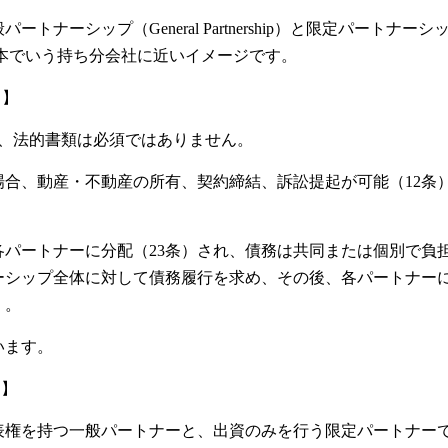
ーシップ（General Partnership）と限定パートナーシ
に分かれ、日本でいう持ち分会社に近いイメージです。
）】
で、法的書類は必須ではありません。
合、動産・不動産の所有、契約締結、訴訟提起が可能（12条
パートナーに分配（23条）され、債務は共同または個別で負
ーシップ全体に対して債務履行を求め、その後、各パートナー
）。
います。
）】
表権を持つ一般パートナーと、出資のみを行う限定パートナー