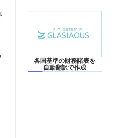
会
お
会
各国基準の財務諸表を
自動翻訳で作成