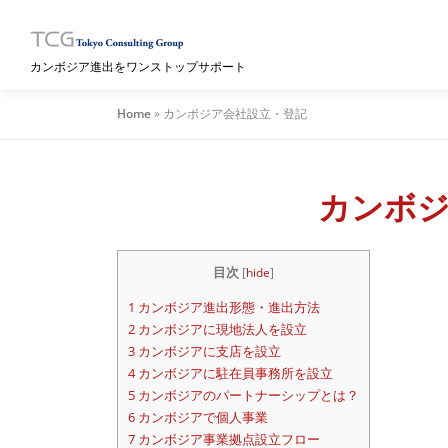
コ
ン
テ
カンボジア進出をワンストップサポート
ン
ツ
Home
»
カンボジア会社設立・登記
へ
ス
キ
ッ
カンボジ
プ
目次
[
hide
]
1
カンボジア進出形態・進出方法
2
カンボジアに現地法人を設立
3
カンボジアに支店を設立
4
カンボジアに駐在員事務所を設立
5
カンボジアのパートナーシップとは？
6
カンボジアで個人事業
7
カンボジア事業拠点設立フロー