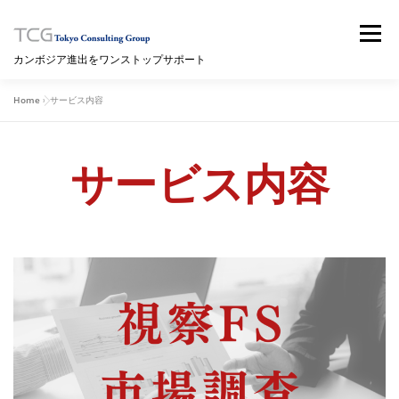
コ
ン
メニュー
テ
カンボジア進出をワンストップサポート
ン
ツ
へ
Home
»
サービス内容
HOME
サービス内容
セミナー
ブログ
ス
キ
ッ
プ
サービス内容
ニュースレター
海外情報サイト（WIKI）
拠点情報
問い合わせ