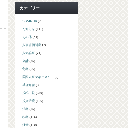
カテゴリー
COVID-19
(2)
お知らせ
(111)
その他
(41)
人事評価制度
(7)
人気記事
(71)
会計
(75)
労務
(96)
国際人事マネジメント
(2)
基礎知識
(3)
投稿一覧
(640)
投資環境
(106)
法務
(45)
税務
(116)
経営
(110)