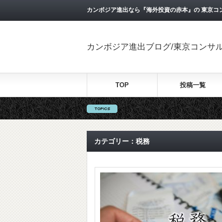
カンボジア進出なら『海外投資の赤本』の 東京コ
カンボジア進出ブログ/東京コンサ
TOP
投稿一覧
カテゴリー：税務