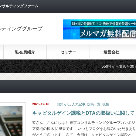
ンサルティングファーム
ルティンググループ
駐在員紹介
セミナー
運営会社
550社から集めた30カ国の最新ビジネス
2025-12-16
お知らせ
,
人気記事
,
投稿一覧
,
税務
キャピタルゲイン課税とDTAの取扱いに関して
皆さん、こんにちは！ 東京コンサルティンググループカンボジ
ア拠点の松木 祐里香です！ いつもブログをお読みいただきあり
がとうございます。 さて、今回は「キャピタルゲイン課税と