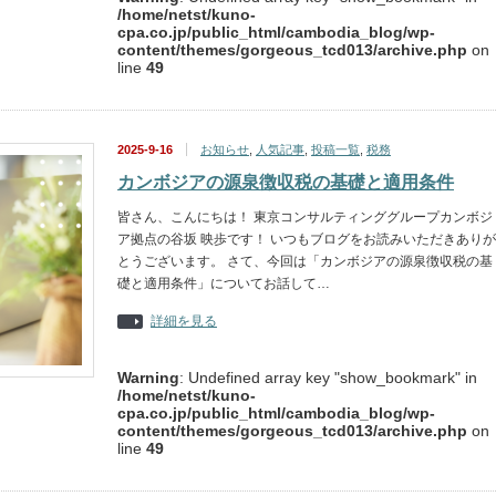
/home/netst/kuno-
cpa.co.jp/public_html/cambodia_blog/wp-
content/themes/gorgeous_tcd013/archive.php
on
line
49
2025-9-16
お知らせ
,
人気記事
,
投稿一覧
,
税務
カンボジアの源泉徴収税の基礎と適用条件
皆さん、こんにちは！ 東京コンサルティンググループカンボジ
ア拠点の谷坂 映歩です！ いつもブログをお読みいただきありが
とうございます。 さて、今回は「カンボジアの源泉徴収税の基
礎と適用条件」についてお話して…
詳細を見る
Warning
: Undefined array key "show_bookmark" in
/home/netst/kuno-
cpa.co.jp/public_html/cambodia_blog/wp-
content/themes/gorgeous_tcd013/archive.php
on
line
49