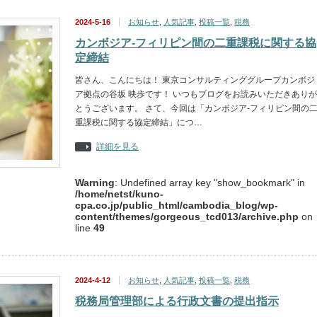
2024-5-16
お知らせ
,
人気記事
,
投稿一覧
,
税務
カンボジア-フィリピン間の二重課税に関する協
定締結
皆さん、こんにちは！ 東京コンサルティンググループカンボジ
ア拠点の谷坂 映歩です！ いつもブログをお読みいただきありが
とうございます。 さて、今回は「カンボジア-フィリピン間の
重課税に関する協定締結」につ…
詳細を見る
Warning
: Undefined array key "show_bookmark" in
/home/netst/kuno-
cpa.co.jp/public_html/cambodia_blog/wp-
content/themes/gorgeous_tcd013/archive.php
on
line
49
2024-4-12
お知らせ
,
人気記事
,
投稿一覧
,
税務
税務局管理部による行政文書の提出指示