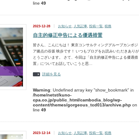
line
49
2023-12-28
お知らせ
,
人気記事
,
投稿一覧
,
税務
自主的修正申告による優遇措置
皆さん、こんにちは！ 東京コンサルティンググループカンボジ
ア拠点の谷坂 映歩です！ いつもブログをお読みいただきありが
とうございます。 さて、今回は「自主的修正申告による優遇措
置」についてお話していこうと思…
詳細を見る
Warning
: Undefined array key "show_bookmark" in
/home/netst/kuno-
cpa.co.jp/public_html/cambodia_blog/wp-
content/themes/gorgeous_tcd013/archive.php
on
line
49
2023-12-14
お知らせ
,
人気記事
,
投稿一覧
,
税務