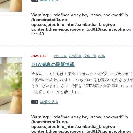
Warning
: Undefined array key "show_bookmark" in
/home/netst/kuno-
cpa.co.jp/public_html/cambodia_blog/wp-
content/themes/gorgeous_tcd013/archive.php
on
line
49
2024-1-12
お知らせ
,
人気記事
,
投稿一覧
,
税務
DTA減税の最新情報
皆さん、こんにちは！ 東京コンサルティンググループカンボジ
ア拠点の谷坂 映歩です！ いつもブログをお読みいただきありが
とうございます。 さて、今回は「DTA減税の最新情報」につい
てお話していこうと思います。…
詳細を見る
Warning
: Undefined array key "show_bookmark" in
/home/netst/kuno-
cpa.co.jp/public_html/cambodia_blog/wp-
content/themes/gorgeous_tcd013/archive.php
on