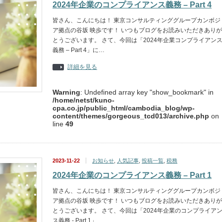
2024年企業のコンプライアンス義務 – Part 4
皆さん、こんにちは！ 東京コンサルティンググループカンボジ
ア拠点の谷坂 映歩です！ いつもブログをお読みいただきありが
とうございます。 さて、今回は「2024年企業コンプライアン
義務 – Part 4」に…
詳細を見る
Warning
: Undefined array key "show_bookmark" in
/home/netst/kuno-
cpa.co.jp/public_html/cambodia_blog/wp-
content/themes/gorgeous_tcd013/archive.php
on
line
49
2023-11-22
お知らせ
,
人気記事
,
投稿一覧
,
税務
2024年企業のコンプライアンス義務 – Part 1
皆さん、こんにちは！ 東京コンサルティンググループカンボジ
ア拠点の谷坂 映歩です！ いつもブログをお読みいただきありが
とうございます。 さて、今回は「2024年企業のコンプライア
ス義務 - Part 1」…