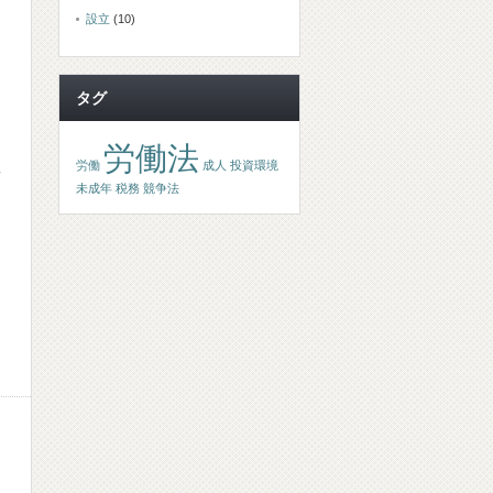
設立
(10)
タグ
労働法
労働
成人
投資環境
二
未成年
税務
競争法