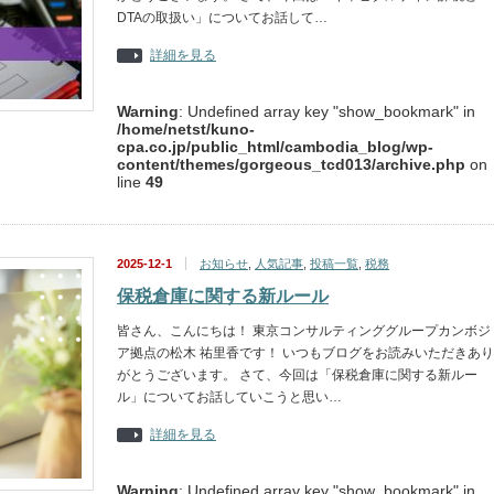
DTAの取扱い」についてお話して…
詳細を見る
Warning
: Undefined array key "show_bookmark" in
/home/netst/kuno-
cpa.co.jp/public_html/cambodia_blog/wp-
content/themes/gorgeous_tcd013/archive.php
on
line
49
2025-12-1
お知らせ
,
人気記事
,
投稿一覧
,
税務
保税倉庫に関する新ルール
皆さん、こんにちは！ 東京コンサルティンググループカンボジ
ア拠点の松木 祐里香です！ いつもブログをお読みいただきあり
がとうございます。 さて、今回は「保税倉庫に関する新ルー
ル」についてお話していこうと思い…
詳細を見る
Warning
: Undefined array key "show_bookmark" in