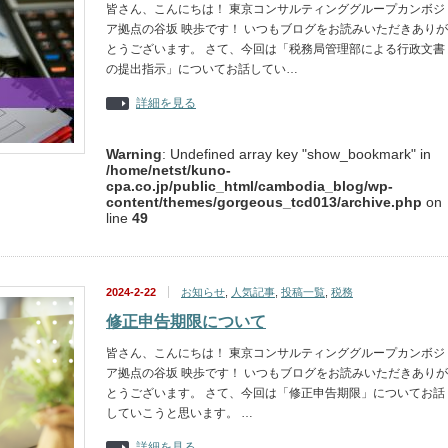
皆さん、こんにちは！ 東京コンサルティンググループカンボジ
ア拠点の谷坂 映歩です！ いつもブログをお読みいただきありが
とうございます。 さて、今回は「税務局管理部による行政文書
の提出指示」についてお話してい…
詳細を見る
Warning
: Undefined array key "show_bookmark" in
/home/netst/kuno-
cpa.co.jp/public_html/cambodia_blog/wp-
content/themes/gorgeous_tcd013/archive.php
on
line
49
2024-2-22
お知らせ
,
人気記事
,
投稿一覧
,
税務
修正申告期限について
皆さん、こんにちは！ 東京コンサルティンググループカンボジ
ア拠点の谷坂 映歩です！ いつもブログをお読みいただきありが
とうございます。 さて、今回は「修正申告期限」についてお話
していこうと思います。 …
詳細を見る