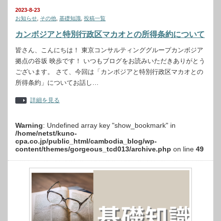
2023-8-23
お知らせ
,
その他
,
基礎知識
,
投稿一覧
カンボジアと特別行政区マカオとの所得条約について
皆さん、こんにちは！ 東京コンサルティンググループカンボジア
拠点の谷坂 映歩です！ いつもブログをお読みいただきありがとう
ございます。 さて、今回は「カンボジアと特別行政区マカオとの
所得条約」についてお話し…
詳細を見る
Warning
: Undefined array key "show_bookmark" in
/home/netst/kuno-
cpa.co.jp/public_html/cambodia_blog/wp-
content/themes/gorgeous_tcd013/archive.php
on line
49