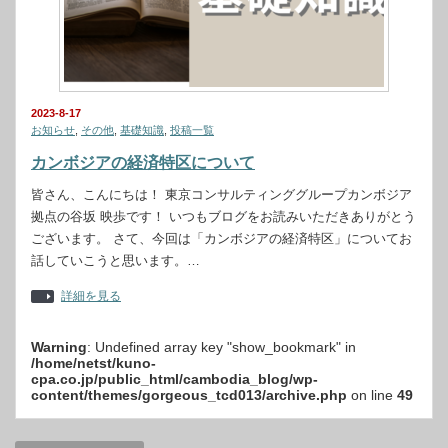
2023-8-17
お知らせ
,
その他
,
基礎知識
,
投稿一覧
カンボジアの経済特区について
皆さん、こんにちは！ 東京コンサルティンググループカンボジア
拠点の谷坂 映歩です！ いつもブログをお読みいただきありがとう
ございます。 さて、今回は「カンボジアの経済特区」についてお
話していこうと思います。…
詳細を見る
Warning
: Undefined array key "show_bookmark" in
/home/netst/kuno-
cpa.co.jp/public_html/cambodia_blog/wp-
content/themes/gorgeous_tcd013/archive.php
on line
49