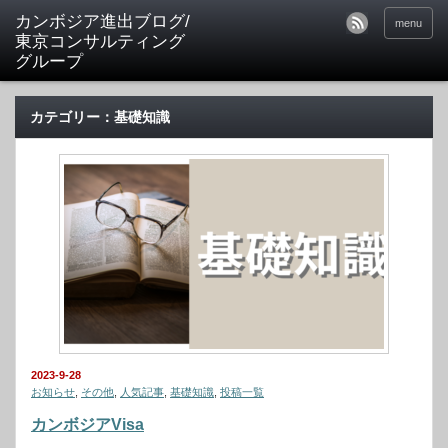
カンボジア進出ブログ/
menu
東京コンサルティング
グループ
カテゴリー：基礎知識
2023-9-28
お知らせ
,
その他
,
人気記事
,
基礎知識
,
投稿一覧
カンボジアVisa