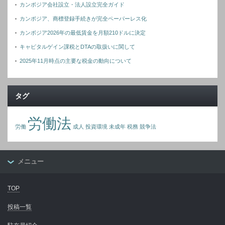
カンボジア会社設立・法人設立完全ガイド
カンボジア、商標登録手続きが完全ペーパーレス化
カンボジア2026年の最低賃金を月額210ドルに決定
キャピタルゲイン課税とDTAの取扱いに関して
2025年11月時点の主要な税金の動向について
タグ
労働法
労働
成人
投資環境
未成年
税務
競争法
メニュー
TOP
投稿一覧