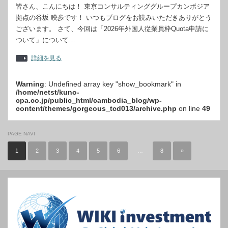
皆さん、こんにちは！ 東京コンサルティンググループカンボジア
拠点の谷坂 映歩です！ いつもブログをお読みいただきありがとう
ございます。 さて、今回は「2026年外国人従業員枠Quota申請に
ついて」について…
詳細を見る
Warning
: Undefined array key "show_bookmark" in
/home/netst/kuno-
cpa.co.jp/public_html/cambodia_blog/wp-
content/themes/gorgeous_tcd013/archive.php
on line
49
PAGE NAVI
1
2
3
4
5
6
…
8
»