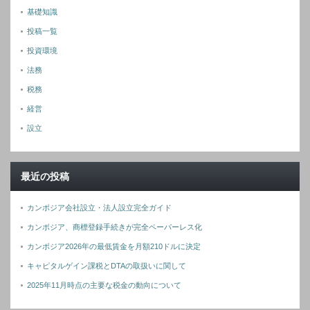
基礎知識
投稿一覧
投資環境
法務
税務
経営
設立
最近の投稿
カンボジア会社設立・法人設立完全ガイド
カンボジア、商標登録手続きが完全ペーパーレス化
カンボジア2026年の最低賃金を月額210ドルに決定
キャピタルゲイン課税とDTAの取扱いに関して
2025年11月時点の主要な税金の動向について