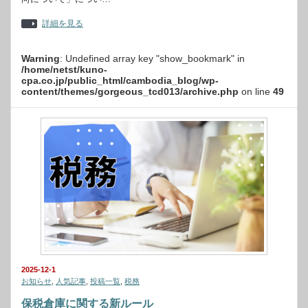
詳細を見る
Warning
: Undefined array key "show_bookmark" in
/home/netst/kuno-
cpa.co.jp/public_html/cambodia_blog/wp-
content/themes/gorgeous_tcd013/archive.php
on line
49
2025-12-1
お知らせ
,
人気記事
,
投稿一覧
,
税務
保税倉庫に関する新ルール