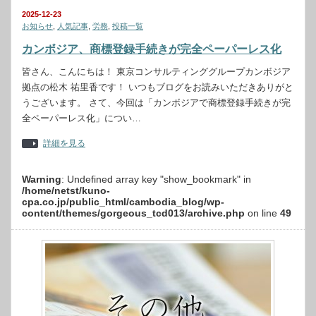
2025-12-23
お知らせ
,
人気記事
,
労務
,
投稿一覧
カンボジア、商標登録手続きが完全ペーパーレス化
皆さん、こんにちは！ 東京コンサルティンググループカンボジア
拠点の松木 祐里香です！ いつもブログをお読みいただきありがと
うございます。 さて、今回は「カンボジアで商標登録手続きが完
全ペーパーレス化」につい…
詳細を見る
Warning
: Undefined array key "show_bookmark" in
/home/netst/kuno-
cpa.co.jp/public_html/cambodia_blog/wp-
content/themes/gorgeous_tcd013/archive.php
on line
49