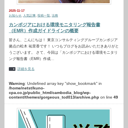
2025-11-17
お知らせ
,
人気記事
,
投稿一覧
,
法務
カンボジアにおける環境モニタリング報告書
（EMR）作成ガイドラインの概要
皆さん、こんにちは！ 東京コンサルティンググループカンボジア
拠点の松木 祐里香です！ いつもブログをお読みいただきありがと
うございます。 さて、今回は「カンボジアにおける環境モニタリ
ング報告書（EMR）作成…
詳細を見る
Warning
: Undefined array key "show_bookmark" in
/home/netst/kuno-
cpa.co.jp/public_html/cambodia_blog/wp-
content/themes/gorgeous_tcd013/archive.php
on line
49