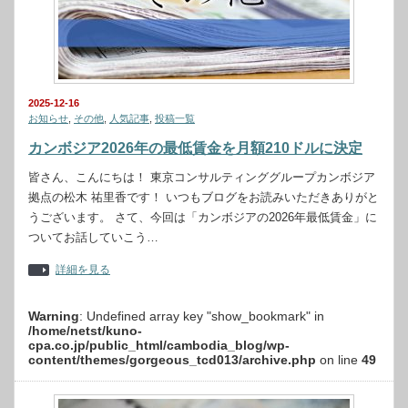
2025-12-16
お知らせ
,
その他
,
人気記事
,
投稿一覧
カンボジア2026年の最低賃金を月額210ドルに決定
皆さん、こんにちは！ 東京コンサルティンググループカンボジア
拠点の松木 祐里香です！ いつもブログをお読みいただきありがと
うございます。 さて、今回は「カンボジアの2026年最低賃金」に
ついてお話していこう…
詳細を見る
Warning
: Undefined array key "show_bookmark" in
/home/netst/kuno-
cpa.co.jp/public_html/cambodia_blog/wp-
content/themes/gorgeous_tcd013/archive.php
on line
49