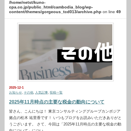
/home/netst/kuno-
cpa.co.jp/public_html/cambodia_blog/wp-
content/themes/gorgeous_tcd013/archive.php
on line
49
2025-12-1
お知らせ
,
その他
,
人気記事
,
投稿一覧
2025年11月時点の主要な税金の動向について
皆さん、こんにちは！ 東京コンサルティンググループカンボジア
拠点の松木 祐里香です！ いつもブログをお読みいただきありがと
うございます。 さて、今回は「2025年11月時点の主要な税金の動
向について」につい…