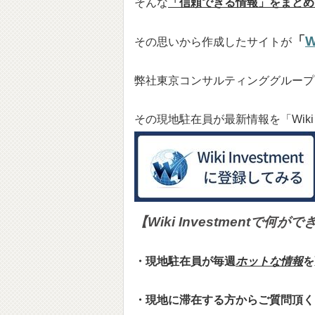
そんな
「信頼できる情報」をまとめ
「
W
その思いから作成したサイトが
弊社東京コンサルティンググループ
その現地駐在員が最新情報を「Wiki I
【Wiki Investmentで何が
・現地駐在員が毎週
ホットな情報
を
・現地に滞在する方からご質問頂く