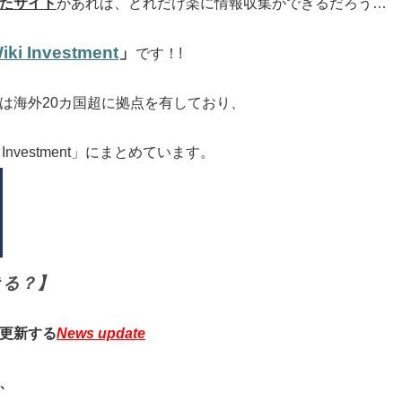
たサイト
があれば、どれだけ楽に情報収集ができるだろう…
iki Investment
」
です！!
は海外20カ国超に拠点を有しており、
nvestment」にまとめています。
できる？
】
更新する
News update
、