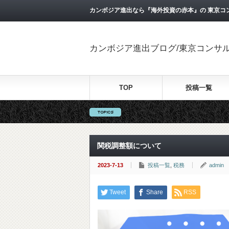
カンボジア進出なら『海外投資の赤本』の 東京コ
カンボジア進出ブログ/東京コンサ
TOP
投稿一覧
関税調整額について
2023-7-13
投稿一覧
,
税務
admin
Tweet
Share
RSS