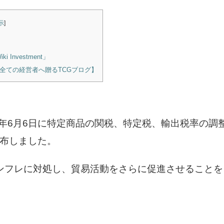
示
]
nvestment」
全ての経営者へ贈るTCGブログ】
】
3年6月6日に特定商品の関税、特定税、輸出税率の調
を公布しました。
ンフレに対処し、貿易活動をさらに促進させることを