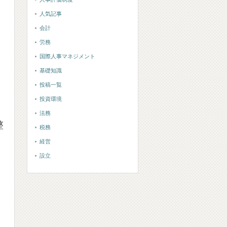
人気記事
会計
労務
国際人事マネジメント
基礎知識
投稿一覧
投資環境
法務
整
税務
経営
設立