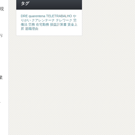
タグ
現
DRE
quarentena
TELETRABALHO
や
りがい
クアレンテーナ
テレワーク
労
働法
労務
在宅勤務
損益計算書
賃金上
昇
退職理由
お
業
て