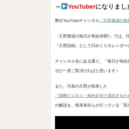
～
YouTuber
になりまし
弊社YouTubeチャンネル
『久野康成の毎日
「久野康成の毎日が有給休暇!!」では、
『久野語録』として日めくりカレンダー
チャンネル名にある通り、「毎日が有給
ぜひ一度ご覧頂ければと思います！
また、代表の久野が執筆した
『国際ビジネス・海外赴任で成功するた
の解説を、執筆者自らが行っている「賢