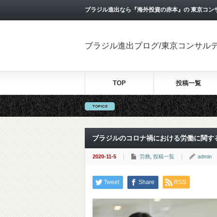
ブラジル進出なら『海外投資の赤本』の 東京コン
ブラジル進出ブログ/東京コンサル
TOP
投稿一覧
ブラジルのコロナ禍における労働に関す
2020-11-5
労務
,
投稿一覧
admin
Tweet
Share
RSS