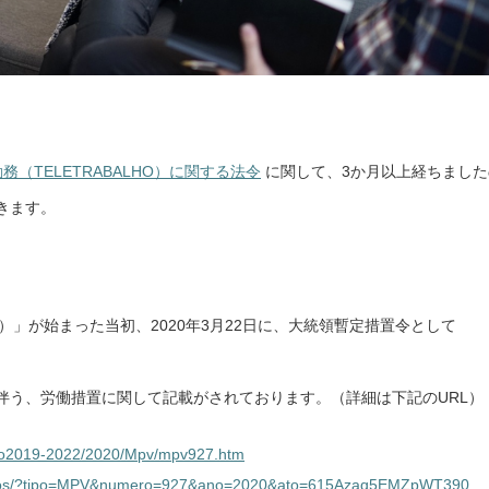
（TELETRABALHO）に関する法令
に関して、3か月以上経ちました
きます。
ーナ）」が始まった当初、2020年3月22日に、大統領暫定措置令として
伴う、労働措置に関して記載がされております。（詳細は下記のURL）
/_Ato2019-2022/2020/Mpv/mpv927.htm
.br/atos/?tipo=MPV&numero=927&ano=2020&ato=615Azaq5EMZpWT390