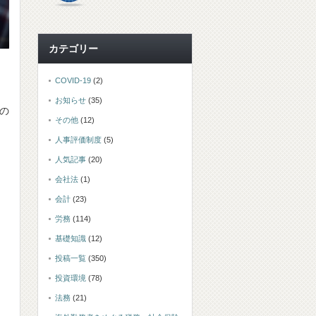
カテゴリー
COVID-19
(2)
お知らせ
(35)
の
その他
(12)
人事評価制度
(5)
人気記事
(20)
会社法
(1)
会計
(23)
労務
(114)
基礎知識
(12)
投稿一覧
(350)
投資環境
(78)
法務
(21)