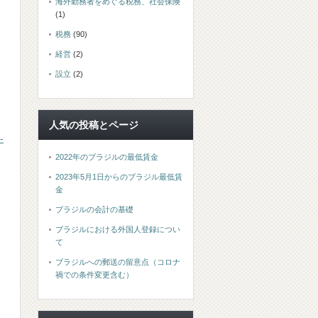
海外勤務者をめぐる税務、社会保険
(1)
税務
(90)
経営
(2)
設立
(2)
人気の投稿とページ
-
2022年のブラジルの最低賃金
2023年5月1日からのブラジル最低賃
金
ブラジルの会計の基礎
ブラジルにおける外国人登録につい
て
ブラジルへの郵送の留意点（コロナ
禍での条件変更含む）