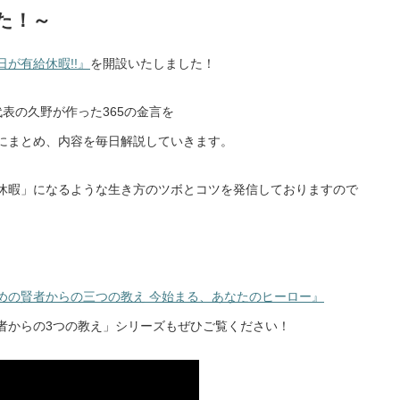
た！～
が有給休暇!!』
を開設いたしました！
代表の久野が作った365の金言を
にまとめ、内容を毎日解説していきます。
休暇」になるような生き方のツボとコツを発信しておりますので
めの賢者からの三つの教え 今始まる、あなたのヒーロー』
者からの3つの教え」シリーズもぜひご覧ください！