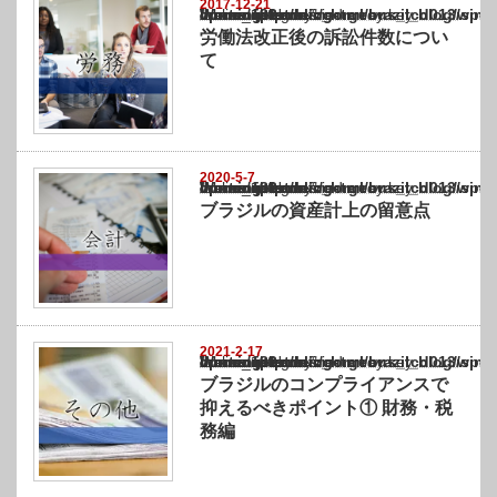
2017-12-21
Warning
: Undefined array key "show_category" in
/home/netst/kuno-cpa.co.jp/public_html/brazil_blog/wp-content/themes/gorgeous_tcd0
on line
183
労働法改正後の訴訟件数につい
て
2020-5-7
Warning
: Undefined array key "show_category" in
/home/netst/kuno-cpa.co.jp/public_html/brazil_blog/wp-content/themes/gorgeous_tcd0
on line
183
ブラジルの資産計上の留意点
2021-2-17
Warning
: Undefined array key "show_category" in
/home/netst/kuno-cpa.co.jp/public_html/brazil_blog/wp-content/themes/gorgeous_tcd0
on line
183
ブラジルのコンプライアンスで
抑えるべきポイント① 財務・税
務編