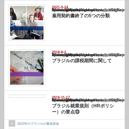
2021-5-24
Warning
: Undefined array key "show_category" in
/home/netst/kuno-cpa.co.jp/public_html/brazil_blog/wp-content/themes/gorgeous_tcd0
on line
183
雇用契約書終了の5つの分類
2018-8-2
Warning
: Undefined array key "show_category" in
/home/netst/kuno-cpa.co.jp/public_html/brazil_blog/wp-content/themes/gorgeous_tcd0
on line
183
ブラジルの課税期間に関して
2016-11-17
Warning
: Undefined array key "show_category" in
/home/netst/kuno-cpa.co.jp/public_html/brazil_blog/wp-content/themes/gorgeous_tcd0
on line
183
ブラジル就業規則（HRポリシ
ー）の要点⑬
2022年のブラジルの最低賃金