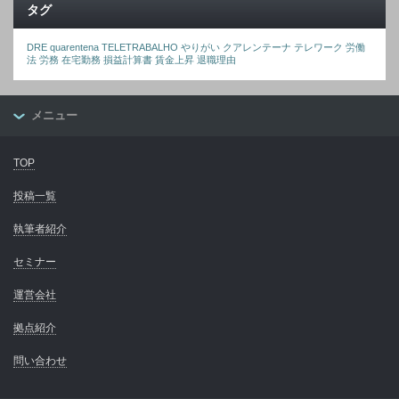
タグ
DRE
quarentena
TELETRABALHO
やりがい
クアレンテーナ
テレワーク
労働
法
労務
在宅勤務
損益計算書
賃金上昇
退職理由
メニュー
TOP
投稿一覧
執筆者紹介
セミナー
運営会社
拠点紹介
問い合わせ