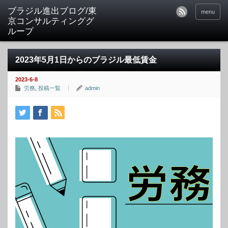
ブラジル進出ブログ/東
menu
京コンサルティンググ
ループ
2023年5月1日からのブラジル最低賃金
2023-6-8
労務
,
投稿一覧
admin