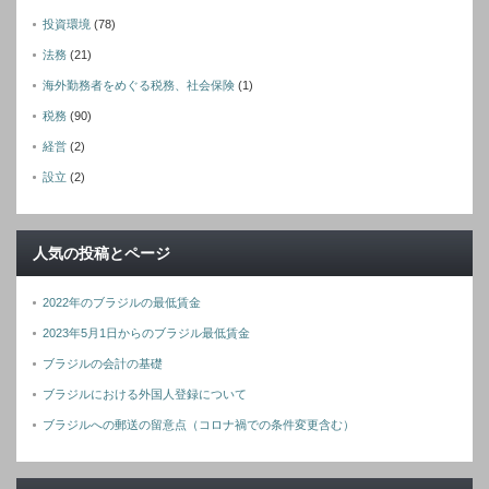
投資環境
(78)
法務
(21)
海外勤務者をめぐる税務、社会保険
(1)
税務
(90)
経営
(2)
設立
(2)
人気の投稿とページ
2022年のブラジルの最低賃金
2023年5月1日からのブラジル最低賃金
ブラジルの会計の基礎
ブラジルにおける外国人登録について
ブラジルへの郵送の留意点（コロナ禍での条件変更含む）