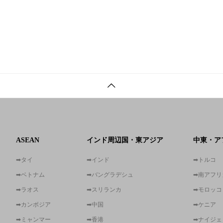
ASEAN
インド周辺国・東アジア
中東・ア
➡タイ
➡インド
➡トルコ
➡ベトナム
➡バングラデシュ
➡南アフリ
➡ラオス
➡スリランカ
➡モロッコ
➡カンボジア
➡中国
➡ケニア
➡ミャンマー
➡香港
➡ナイジェ