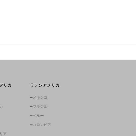
フリカ
ラテンアメリカ
➡メキシコ
カ
➡ブラジル
➡ペルー
➡コロンビア
リア