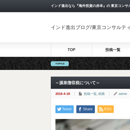
インド進出なら『海外投資の赤本』の 東京コンサ
インド進出ブログ/東京コンサルテ
TOP
投稿一覧
～源泉徴収税について～
2016-4-18
投稿一覧
,
税務
admin
Tweet
Share
RSS