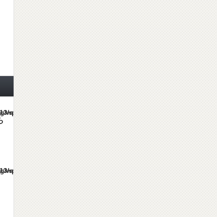
es/gorgeous_tcd013/single.php
ら
es/gorgeous_tcd013/single.php