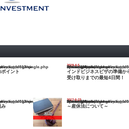
2019-4-5
ia_blog/wp-content/themes/gorgeous_tcd013/single.php
Warning
: Undefined array key "show_category" in
/home/netst/kuno-cpa.co.jp/public_html/india_blog/wp-content/them
on line
183
のポイント
インドビジネスビザの準備か
受け取りまでの最短4日間！
2017-6-23
ia_blog/wp-content/themes/gorgeous_tcd013/single.php
Warning
: Undefined array key "show_category" in
/home/netst/kuno-cpa.co.jp/public_html/india_blog/wp-content/them
on line
183
組み
～産休法について～