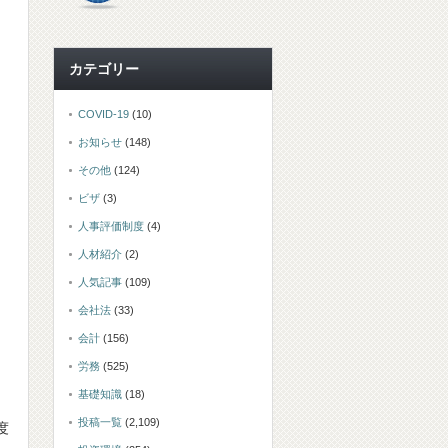
カテゴリー
COVID-19
(10)
お知らせ
(148)
その他
(124)
ビザ
(3)
人事評価制度
(4)
人材紹介
(2)
人気記事
(109)
会社法
(33)
会計
(156)
労務
(525)
引
基礎知識
(18)
投稿一覧
(2,109)
度