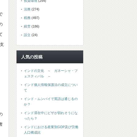
投資環境
(254)
、
法務
(274)
で
税務
(497)
の
経営
(186)
て
設立
(24)
支
人気の投稿
インドの文化 ～ ガネーシャ・フ
ェスティバル ～
インド個人情報保護法の成立につい
て
インド・ムンバイで英語は通じるの
か？
インド滞在中にビザが切れそうにな
の
ったら？
者
インドにおける産業別GDP及び労働
人口構成比