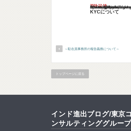
2016-12-19
Warning
: Undefined array key "show_category" in
/home/netst/kuno-cpa.co.jp/public_html/ind
on line
183
KYCについて
～駐在員事務所の報告義務について～
トップページに戻る
インド進出ブログ/東京
ンサルティンググルー