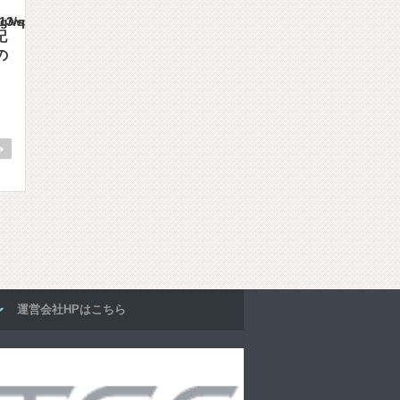
es/gorgeous_tcd013/single.php
記
の
運営会社HPはこちら