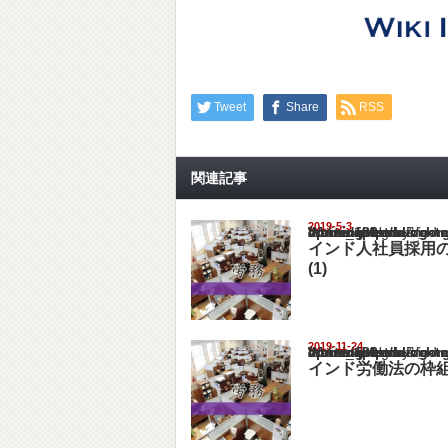
Tweet
Share
RSS
関連記事
2019-5-3
Warning
: Undefined array key "show_category" in
/home/netst/kuno-cpa.co.jp/public_html/ind
on line
183
インド人社員採用
(1)
2019-11-24
Warning
: Undefined array key "show_category" in
/home/netst/kuno-cpa.co.jp/public_html/ind
on line
183
インド労働法の枠