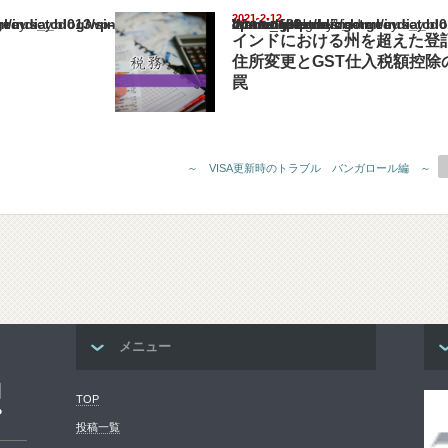
2021-2-12
ia_blog/wp-content/themes/gorgeous_tcd013/single.php
Warning
: Undefined array key "show_category" in
/home/netst/kuno-cpa.co.jp/public_html/india_blog/wp-content/them
on line
183
インドにおける州を超えた登
住所変更とGST仕入税額控除
罠
～ VISA更新時のトラブル バンガロール編 ～
メニュー
コ
TOP
プ
投稿一覧