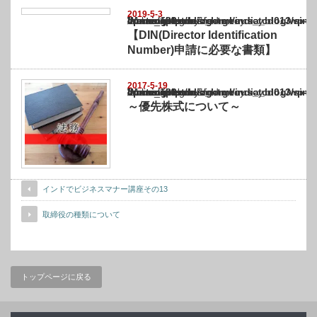
2019-5-3
Warning
: Undefined array key "show_category" in
/home/netst/kuno-cpa.co.jp/public_html/india_blog/wp-content/themes/gorgeous_tcd0
on line
183
【DIN(Director Identification
Number)申請に必要な書類】
2017-5-19
Warning
: Undefined array key "show_category" in
/home/netst/kuno-cpa.co.jp/public_html/india_blog/wp-content/themes/gorgeous_tcd0
on line
183
～優先株式について～
インドでビジネスマナー講座その13
取締役の種類について
トップページに戻る