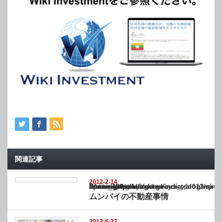
関連記事
2012-2-14
Warning
: Undefined array key "show_category" in
/home/netst/kuno-cpa.co.jp/public_html/india_blog/wp-content/themes/gorgeous_tcd0
on line
183
ムンバイの不動産事情
2012-6-27