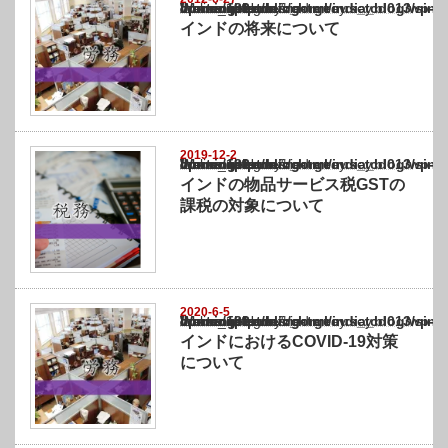
Warning
: Undefined array key "show_category" in
/home/netst/kuno-cpa.co.jp/public_html/india_blog/wp-content/themes/gorgeous_tcd0
on line
183
インドの将来について
2019-12-2
Warning
: Undefined array key "show_category" in
/home/netst/kuno-cpa.co.jp/public_html/india_blog/wp-content/themes/gorgeous_tcd0
on line
183
インドの物品サービス税GSTの
課税の対象について
2020-6-5
Warning
: Undefined array key "show_category" in
/home/netst/kuno-cpa.co.jp/public_html/india_blog/wp-content/themes/gorgeous_tcd0
on line
183
インドにおけるCOVID-19対策
について