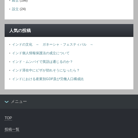
経営
(186)
設立
(24)
人気の投稿
インドの文化 ～ ガネーシャ・フェスティバル ～
インド個人情報保護法の成立について
インド・ムンバイで英語は通じるのか？
インド滞在中にビザが切れそうになったら？
インドにおける産業別GDP及び労働人口構成比
メニュー
TOP
投稿一覧