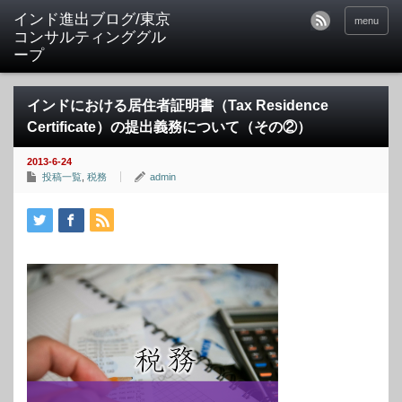
インド進出ブログ/東京
menu
コンサルティンググル
ープ
インドにおける居住者証明書（Tax Residence
Certificate）の提出義務について（その②）
2013-6-24
投稿一覧
,
税務
admin