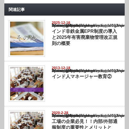
関連記事
2025-12-16
Warning
: Undefined array key "show_category" in
/home/netst/kuno-cpa.co.jp/public_html/india_blog/wp-content/themes/gorgeous_tcd0
on line
183
インド非鉄金属EPR制度の導入
と2025年有害廃棄物管理改正規
則の概要
2013-12-18
Warning
: Undefined array key "show_category" in
/home/netst/kuno-cpa.co.jp/public_html/india_blog/wp-content/themes/gorgeous_tcd0
on line
183
インド人マネージャー教育②
2020-2-28
Warning
: Undefined array key "show_category" in
/home/netst/kuno-cpa.co.jp/public_html/india_blog/wp-content/themes/gorgeous_tcd0
on line
183
工場の企業必見！！内部/外部通
報制度の重要性とメリットと