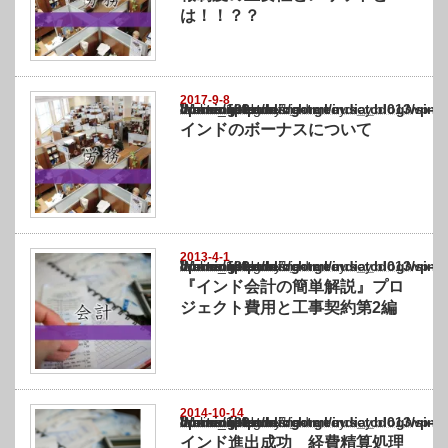
は！！？？
2017-9-8
Warning
: Undefined array key "show_category" in
/home/netst/kuno-cpa.co.jp/public_html/india_blog/wp-content/themes/gorgeous_tcd0
on line
183
インドのボーナスについて
2013-4-1
Warning
: Undefined array key "show_category" in
/home/netst/kuno-cpa.co.jp/public_html/india_blog/wp-content/themes/gorgeous_tcd0
on line
183
『インド会計の簡単解説』プロ
ジェクト費用と工事契約第2編
2014-10-14
Warning
: Undefined array key "show_category" in
/home/netst/kuno-cpa.co.jp/public_html/india_blog/wp-content/themes/gorgeous_tcd0
on line
183
インド進出成功 経費精算処理