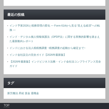
最近の投稿
インド予算2026と税務管理の変化 ― Form 61Aから見る“見える経済”への転
換 ―
インド・デジタル個人情報保護法（DPDP法）に関する実務的影響を踏まえ
た最新動向レポート
インドにおける法人税税務調査 ~税務調査の起動から確定まで~
インド会社設立の完全ガイド【2026年最新版】
【2026年最新版】インドビジネス法務・インド会社法コンプライアンス完全
ガイド
タグ
新労働法
昇給
賃金
退職金
TOP