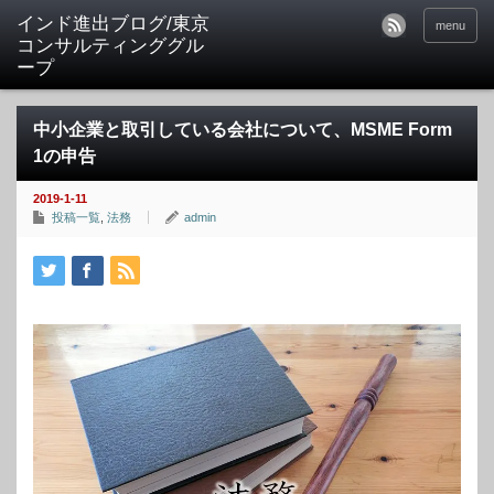
インド進出ブログ/東京
menu
コンサルティンググル
ープ
中小企業と取引している会社について、MSME Form
1の申告
2019-1-11
投稿一覧
,
法務
admin