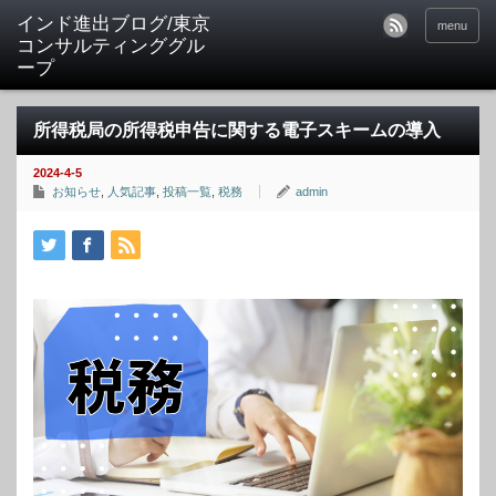
インド進出ブログ/東京
menu
コンサルティンググル
ープ
所得税局の所得税申告に関する電子スキームの導入
2024-4-5
お知らせ
,
人気記事
,
投稿一覧
,
税務
admin