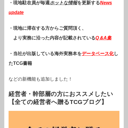
・現地駐在員が毎週
ホットな情報
を更新する
News
update
・現地に滞在する方からご質問頂く、
より実務に沿った内容が記載されている
Q＆A集
・当社が出版している海外実務本を
データベース化
し
たTCG書籍
などの新機能も追加しました！
経営者・幹部層の方におススメしたい
【全ての経営者へ贈るTCGブログ】