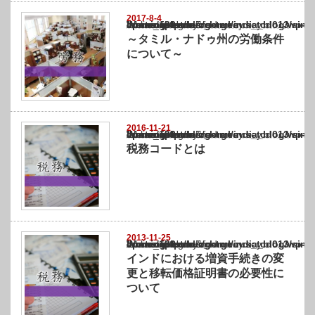
2017-8-4
Warning
: Undefined array key "show_category" in
/home/netst/kuno-cpa.co.jp/public_html/india_blog/wp-content/themes/gorgeous_tcd0
on line
183
～タミル・ナドゥ州の労働条件
について～
2016-11-21
Warning
: Undefined array key "show_category" in
/home/netst/kuno-cpa.co.jp/public_html/india_blog/wp-content/themes/gorgeous_tcd0
on line
183
税務コードとは
2013-11-25
Warning
: Undefined array key "show_category" in
/home/netst/kuno-cpa.co.jp/public_html/india_blog/wp-content/themes/gorgeous_tcd0
on line
183
インドにおける増資手続きの変
更と移転価格証明書の必要性に
ついて