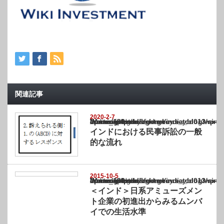
関連記事
2020-2-7
Warning
: Undefined array key "show_category" in
/home/netst/kuno-cpa.co.jp/public_html/india_blog/wp-content/themes/gorgeous_tcd0
on line
183
インドにおける民事訴訟の一般
的な流れ
2015-10-5
Warning
: Undefined array key "show_category" in
/home/netst/kuno-cpa.co.jp/public_html/india_blog/wp-content/themes/gorgeous_tcd0
on line
183
＜インド＞日系アミューズメン
ト企業の初進出からみるムンバ
イでの生活水準