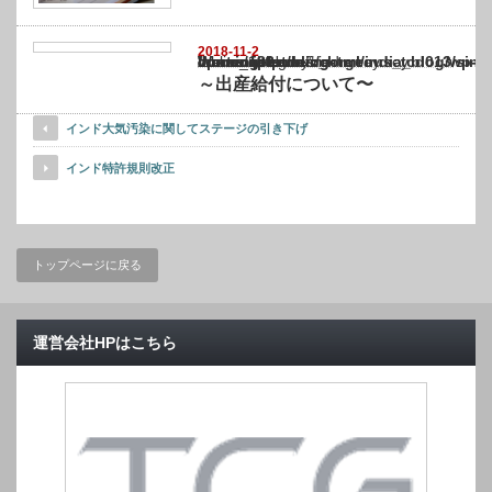
2018-11-2
Warning
: Undefined array key "show_category" in
/home/netst/kuno-cpa.co.jp/public_html/india_blog/wp-content/themes/gorgeous_tcd0
on line
183
～出産給付について〜
インド大気汚染に関してステージの引き下げ
インド特許規則改正
トップページに戻る
運営会社HPはこちら