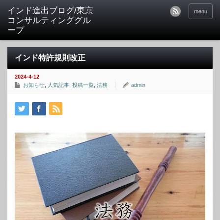
インド進出ブログ/東京
menu
コンサルティンググル
ープ
インド特許規則改正
2024-4-12
お知らせ
,
人気記事
,
投稿一覧
,
法務
admin