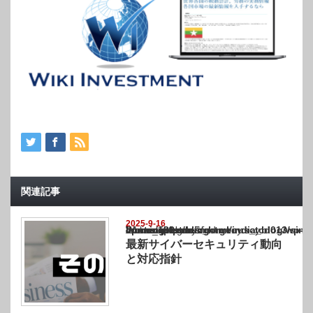
関連記事
2025-9-16
Warning
: Undefined array key "show_category" in
/home/netst/kuno-cpa.co.jp/public_html/india_blog/wp-content/themes/gorgeous_tcd0
on line
183
最新サイバーセキュリティ動向
と対応指針