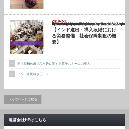
2019-2-1
Warning
: Undefined array key "show_category" in
/home/netst/kuno-cpa.co.jp/public_html/india_blog/wp-content/themes/gorgeous_tcd0
on line
183
【インド進出・導入段階におけ
る労務整備 社会保障制度の概
要】
所得税局の所得税申告に関する電子スキームの導入
インド市民権改正！？
トップページに戻る
運営会社HPはこちら