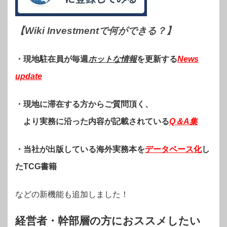
【Wiki Investmentで何ができる？
】
・現地駐在員が毎週
ホットな情報
を更新する
News
update
・現地に滞在する方からご質問頂く、
より実務に沿った内容が記載されている
Q＆A集
・当社が出版している海外実務本を
データベース化
し
たTCG書籍
などの新機能も追加しました！
経営者・幹部層の方におススメしたい