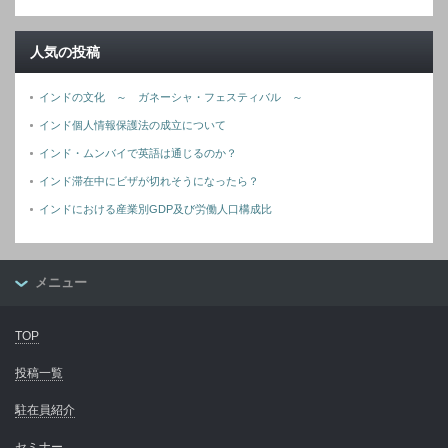
人気の投稿
インドの文化 ～ ガネーシャ・フェスティバル ～
インド個人情報保護法の成立について
インド・ムンバイで英語は通じるのか？
インド滞在中にビザが切れそうになったら？
インドにおける産業別GDP及び労働人口構成比
メニュー
TOP
投稿一覧
駐在員紹介
セミナー