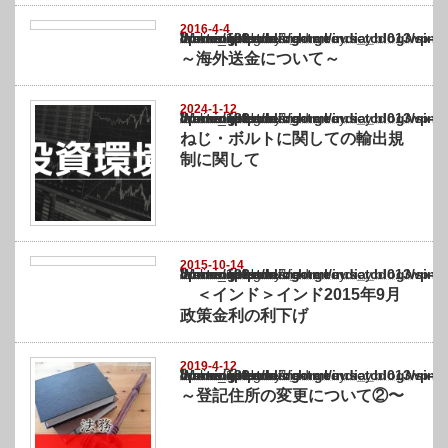
2016-4-4
Warning
: Undefined array key "show_category" in
/home/netst/kuno-cpa.co.jp/public_html/india_blog/wp-content/themes/gorgeous_tcd0
on line
183
～海外送金について～
2024-1-12
Warning
: Undefined array key "show_category" in
/home/netst/kuno-cpa.co.jp/public_html/india_blog/wp-content/themes/gorgeous_tcd0
on line
183
ねじ・ボルトに関しての輸出規
制に関して
2015-10-14
Warning
: Undefined array key "show_category" in
/home/netst/kuno-cpa.co.jp/public_html/india_blog/wp-content/themes/gorgeous_tcd0
on line
183
＜インド＞インド2015年9月
政策金利の利下げ
2019-4-12
Warning
: Undefined array key "show_category" in
/home/netst/kuno-cpa.co.jp/public_html/india_blog/wp-content/themes/gorgeous_tcd0
on line
183
～登記住所の変更について②〜