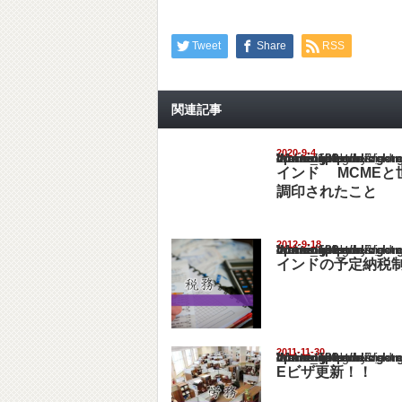
Tweet
Share
RSS
関連記事
2020-9-4
Warning
: Undefined array key "show_category" in
/home/netst/kuno-cpa.co.jp/public_html/ind
on line
183
インド MCMEと
調印されたこと
2012-9-18
Warning
: Undefined array key "show_category" in
/home/netst/kuno-cpa.co.jp/public_html/ind
on line
183
インドの予定納税
2011-11-30
Warning
: Undefined array key "show_category" in
/home/netst/kuno-cpa.co.jp/public_html/ind
on line
183
Eビザ更新！！