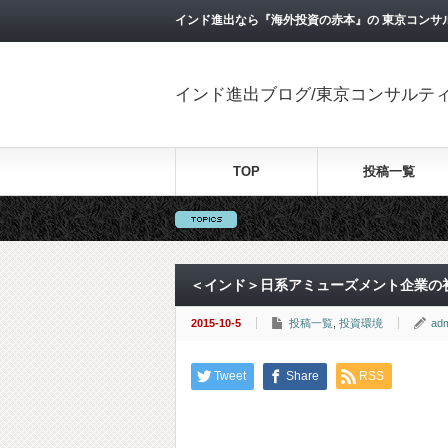
インド進出なら『海外投資の赤本』の 東京コンサ
インド進出ブログ/東京コンサルテ
TOP
投稿一覧
＜インド＞日系アミューズメント企業の
2015-10-5
投稿一覧
,
投資環境
ad
Tweet
Share
RSS