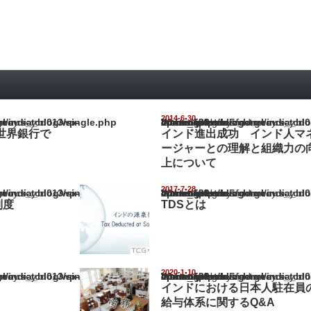
2014-6-30
ia_blog/wp-content/themes/gorgeous_tcd013/single.php
Warning
: Undefined array key "show_category" in
/home/netst/kuno-cpa.co.jp/public_html/india_blog/wp-content/them
on line
183
世界銀行で
インド進出成功 インド人マ
ージャーとの理解と組織力の
上について
2017-7-28
ia_blog/wp-content/themes/gorgeous_tcd013/single.php
Warning
: Undefined array key "show_category" in
/home/netst/kuno-cpa.co.jp/public_html/india_blog/wp-content/them
on line
183
制度
TDSとは
2020-1-10
ia_blog/wp-content/themes/gorgeous_tcd013/single.php
Warning
: Undefined array key "show_category" in
/home/netst/kuno-cpa.co.jp/public_html/india_blog/wp-content/them
on line
183
インドにおける日本人駐在員
給与体系に関するQ&A