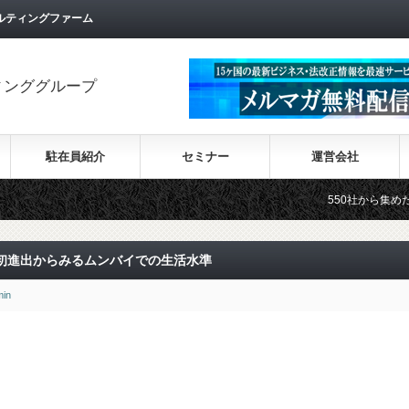
ルティングファーム
ィンググループ
駐在員紹介
セミナー
運営会社
550社から集めた30カ国
初進出からみるムンバイでの生活水準
min