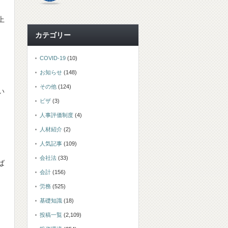
上
カテゴリー
COVID-19
(10)
お知らせ
(148)
その他
(124)
い
ビザ
(3)
人事評価制度
(4)
人材紹介
(2)
人気記事
(109)
会社法
(33)
ば
会計
(156)
労務
(525)
基礎知識
(18)
投稿一覧
(2,109)