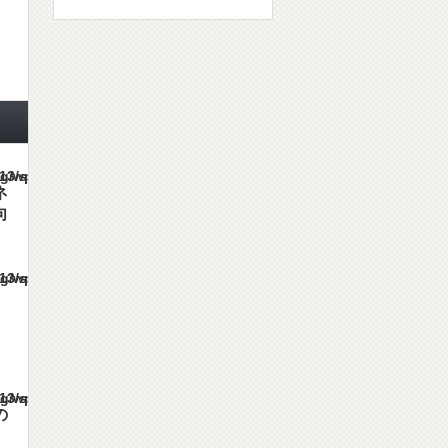
es/gorgeous_tcd013/single.php
ネ
向
es/gorgeous_tcd013/single.php
es/gorgeous_tcd013/single.php
の