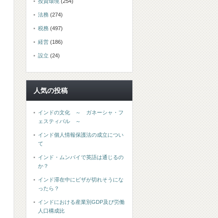
投資環境
(254)
法務
(274)
税務
(497)
経営
(186)
設立
(24)
人気の投稿
インドの文化 ～ ガネーシャ・フ
ェスティバル ～
インド個人情報保護法の成立につい
て
インド・ムンバイで英語は通じるの
か？
インド滞在中にビザが切れそうにな
ったら？
インドにおける産業別GDP及び労働
人口構成比