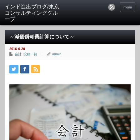
インド進出ブログ/東京
menu
コンサルティンググル
ープ
～減価償却費計算について～
2016-6-20
会計
,
投稿一覧
admin