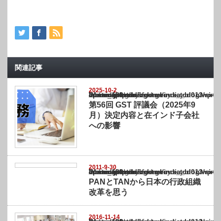
関連記事
2025-10-2
Warning
: Undefined array key "show_category" in
/home/netst/kuno-cpa.co.jp/public_html/india_blog/wp-content/themes/gorgeous_tcd0
on line
183
第56回 GST 評議会（2025年9
月）決定内容と在インド子会社
への影響
2011-9-30
Warning
: Undefined array key "show_category" in
/home/netst/kuno-cpa.co.jp/public_html/india_blog/wp-content/themes/gorgeous_tcd0
on line
183
PANとTANから日本の行政組織
改革を思う
2016-11-14