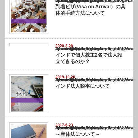
Warning
: Undefined array key "show_category" in
/home/netst/kuno-cpa.co.jp/public_html/india_blog/wp-content/themes/gorgeous_tcd0
on line
183
到着ビザ(Visa on Arrival）の具
体的手続方法について
2020-2-28
Warning
: Undefined array key "show_category" in
/home/netst/kuno-cpa.co.jp/public_html/india_blog/wp-content/themes/gorgeous_tcd0
on line
183
インドで個人株主2名で法人設
立できるのか？
2019-10-20
Warning
: Undefined array key "show_category" in
/home/netst/kuno-cpa.co.jp/public_html/india_blog/wp-content/themes/gorgeous_tcd0
on line
183
インド法人税率について
2017-6-23
Warning
: Undefined array key "show_category" in
/home/netst/kuno-cpa.co.jp/public_html/india_blog/wp-content/themes/gorgeous_tcd0
on line
183
～産休法について～