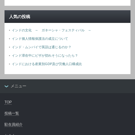
人気の投稿
インドの文化 ～ ガネーシャ・フェスティバル ～
インド個人情報保護法の成立について
インド・ムンバイで英語は通じるのか？
インド滞在中にビザが切れそうになったら？
インドにおける産業別GDP及び労働人口構成比
メニュー
TOP
投稿一覧
駐在員紹介