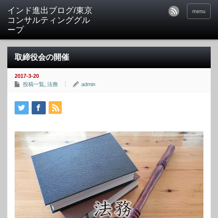
インド進出ブログ/東京
menu
コンサルティンググル
ープ
取締役会の開催
2017-3-20
投稿一覧
,
法務
admin