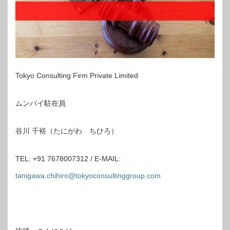
Tokyo Consulting Firm Private Limited
ムンバイ駐在員
谷川 千裕（たにがわ ちひろ）
TEL: +91 7678007312 / E-MAIL:
tanigawa.chihiro@tokyoconsultinggroup.com