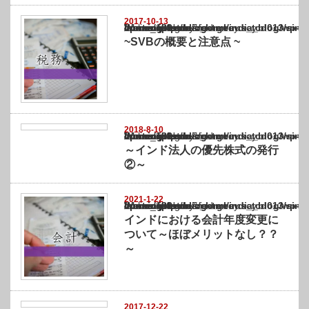
2017-10-13
Warning
: Undefined array key "show_category" in
/home/netst/kuno-cpa.co.jp/public_html/india_blog/wp-content/themes/gorgeous_tcd0
on line
183
~SVBの概要と注意点 ~
2018-8-10
Warning
: Undefined array key "show_category" in
/home/netst/kuno-cpa.co.jp/public_html/india_blog/wp-content/themes/gorgeous_tcd0
on line
183
～インド法人の優先株式の発行
②～
2021-1-22
Warning
: Undefined array key "show_category" in
/home/netst/kuno-cpa.co.jp/public_html/india_blog/wp-content/themes/gorgeous_tcd0
on line
183
インドにおける会計年度変更に
ついて～ほぼメリットなし？？
～
2017-12-22