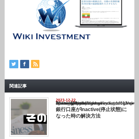
関連記事
2023-12-22
Warning
: Undefined array key "show_category" in
/home/netst/kuno-cpa.co.jp/public_html/india_blog/wp-content/themes/gorgeous_tcd0
on line
183
銀行口座がInactive(停止状態)に
なった時の解決方法