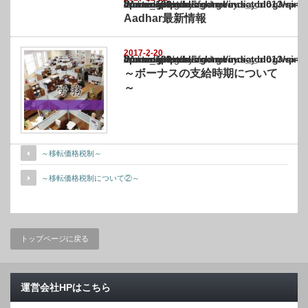
Warning
: Undefined array key "show_category" in
/home/netst/kuno-cpa.co.jp/public_html/india_blog/wp-content/themes/gorgeous_tcd0
on line
183
Aadhar最新情報
2017-2-20
Warning
: Undefined array key "show_category" in
/home/netst/kuno-cpa.co.jp/public_html/india_blog/wp-content/themes/gorgeous_tcd0
on line
183
～ボーナスの支給時期について
～
～移転価格税制～
～移転価格税制について②～
トップページに戻る
運営会社HPはこちら