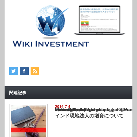
関連記事
2016-7-4
Warning
: Undefined array key "show_category" in
/home/netst/kuno-cpa.co.jp/public_html/india_blog/wp-content/themes/gorgeous_tcd0
on line
183
インド現地法人の増資について