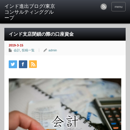
インド進出ブログ/東京
menu
コンサルティンググル
ープ
インド支店閉鎖の際の口座資金
2019-3-15
会計
,
投稿一覧
admin