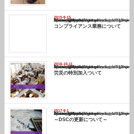
2015-9-15
Warning
: Undefined array key "show_category" in
/home/netst/kuno-cpa.co.jp/public_html/india_blog/wp-content/themes/gorgeous_tcd0
on line
183
コンプライアンス業務について
2016-10-11
Warning
: Undefined array key "show_category" in
/home/netst/kuno-cpa.co.jp/public_html/india_blog/wp-content/themes/gorgeous_tcd0
on line
183
労災の特別加入ついて
2017-9-1
Warning
: Undefined array key "show_category" in
/home/netst/kuno-cpa.co.jp/public_html/india_blog/wp-content/themes/gorgeous_tcd0
on line
183
～DSCの更新について～