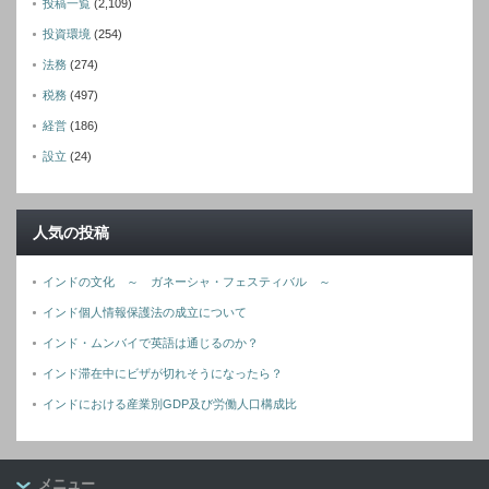
投稿一覧
(2,109)
投資環境
(254)
法務
(274)
税務
(497)
経営
(186)
設立
(24)
人気の投稿
インドの文化 ～ ガネーシャ・フェスティバル ～
インド個人情報保護法の成立について
インド・ムンバイで英語は通じるのか？
インド滞在中にビザが切れそうになったら？
インドにおける産業別GDP及び労働人口構成比
メニュー