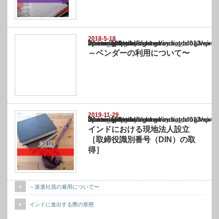
2018-5-18
Warning
: Undefined array key "show_category" in
/home/netst/kuno-cpa.co.jp/public_html/india_blog/wp-content/themes/gorgeous_tcd0
on line
183
～ベンダーの利用について〜
2019-11-29
Warning
: Undefined array key "show_category" in
/home/netst/kuno-cpa.co.jp/public_html/india_blog/wp-content/themes/gorgeous_tcd0
on line
183
インドにおける現地法人設立
［取締役識別番号（DIN）の取
得］
～派遣社員の雇用について〜
インドに進出する際の形態