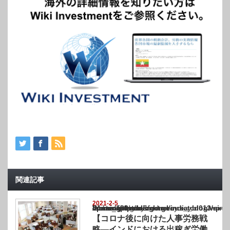
関連記事
2021-2-5
Warning
: Undefined array key "show_category" in
/home/netst/kuno-cpa.co.jp/public_html/india_blog/wp-content/themes/gorgeous_tcd0
on line
183
【コロナ後に向けた人事労務戦
略―インドにおける出稼ぎ労働