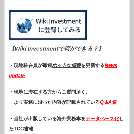
【Wiki Investmentで何ができる？
】
・現地駐在員が毎週
ホットな情報
を更新する
News
update
・現地に滞在する方からご質問頂く、
より実務に沿った内容が記載されている
Q＆A集
・当社が出版している海外実務本を
データベース化
し
たTCG書籍