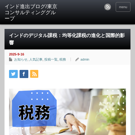
インド進出ブログ/東京
menu
コンサルティンググル
ープ
インドのデジタル課税：均等化課税の進化と国際的影
響
2025-9-16
お知らせ
,
人気記事
,
投稿一覧
,
税務
admin