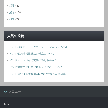
税務
(497)
経営
(186)
設立
(24)
人気の投稿
インドの文化 ～ ガネーシャ・フェスティバル ～
インド個人情報保護法の成立について
インド・ムンバイで英語は通じるのか？
インド滞在中にビザが切れそうになったら？
インドにおける産業別GDP及び労働人口構成比
メニュー
TOP