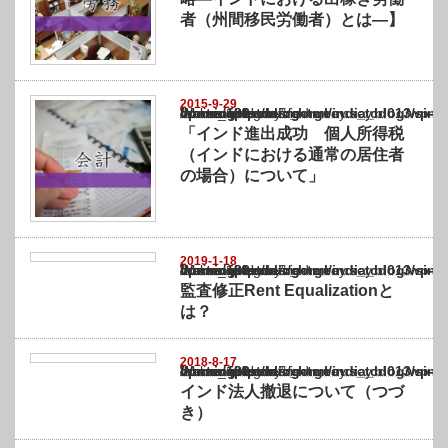
者（州間移民労働者）とは―】
2015-9-29
Warning
: Undefined array key "show_category" in
/home/netst/kuno-cpa.co.jp/public_html/india_blog/wp-content/themes/gorgeous_tcd0
on line
183
「インド進出成功 個人所得税
（インドにおける通常の居住者
の場合）について」
2019-1-18
Warning
: Undefined array key "show_category" in
/home/netst/kuno-cpa.co.jp/public_html/india_blog/wp-content/themes/gorgeous_tcd0
on line
183
監査修正Rent Equalizationと
は？
2018-8-17
Warning
: Undefined array key "show_category" in
/home/netst/kuno-cpa.co.jp/public_html/india_blog/wp-content/themes/gorgeous_tcd0
on line
183
インド法人撤退について（つづ
き）