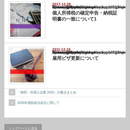
2017-12-29
Warning
: Undefined array key "show_category" in
/home/netst/kuno-cpa.co.jp/public_html/india_blog/wp-content/themes/gorgeous_tcd0
on line
183
個人所得税の確定申告・納税証
明書の一致について1
2011-12-10
Warning
: Undefined array key "show_category" in
/home/netst/kuno-cpa.co.jp/public_html/india_blog/wp-content/themes/gorgeous_tcd0
on line
183
雇用ビザ更新について
「移民・外国人法案 2025」の要点まとめ
2025年度財政法改正に関して
トップページに戻る