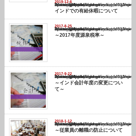
関連記事
2019-12-6
Warning
: Undefined array key "show_category" in
/home/netst/kuno-cpa.co.jp/public_html/india_blog/wp-content/themes/gorgeous_tcd0
on line
183
インドでの有給休暇について
2017-8-25
Warning
: Undefined array key "show_category" in
/home/netst/kuno-cpa.co.jp/public_html/india_blog/wp-content/themes/gorgeous_tcd0
on line
183
～2017年度源泉税率～
2017-9-22
Warning
: Undefined array key "show_category" in
/home/netst/kuno-cpa.co.jp/public_html/india_blog/wp-content/themes/gorgeous_tcd0
on line
183
～インド会計年度の変更につい
て～