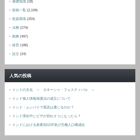
基礎知識
(18)
投稿一覧
(2,109)
投資環境
(254)
法務
(274)
税務
(497)
経営
(186)
設立
(24)
人気の投稿
インドの文化 ～ ガネーシャ・フェスティバル ～
インド個人情報保護法の成立について
インド・ムンバイで英語は通じるのか？
インド滞在中にビザが切れそうになったら？
インドにおける産業別GDP及び労働人口構成比