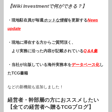
【Wiki Investmentで何ができる？
】
・現地駐在員が毎週
ホットな情報
を更新する
News
update
・現地に滞在する方からご質問頂く、
より実務に沿った内容が記載されている
Q＆A集
・当社が出版している海外実務本を
データベース化
し
たTCG書籍
などの新機能も追加しました！
経営者・幹部層の方におススメしたい
【全ての経営者へ贈るTCGブログ】