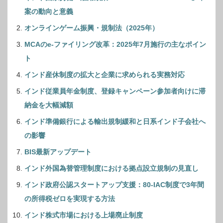
この記事を読んだ方は、他にこんな記事も読ん
でいます
インド国家労働・雇用政策「Shram Shakti Niti 2025」草
案の動向と意義
オンラインゲーム振興・規制法（2025年）
MCAのe-ファイリング改革：2025年7月施行の主なポイン
ト
インド産休制度の拡大と企業に求められる実務対応
インド従業員年金制度、登録キャンペーン参加者向けに滞
納金を大幅減額
インド準備銀行による輸出規制緩和と日系インド子会社へ
の影響
BIS最新アップデート
インド外国為替管理制度における拠点設立規制の見直し
インド政府公認スタートアップ支援：80-IAC制度で3年間