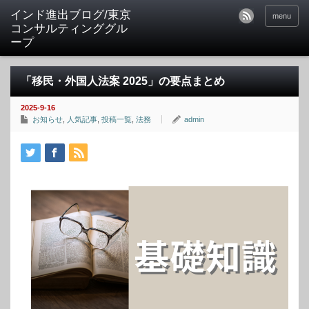
インド進出ブログ/東京
menu
コンサルティンググル
ープ
「移民・外国人法案 2025」の要点まとめ
2025-9-16
お知らせ
,
人気記事
,
投稿一覧
,
法務
admin