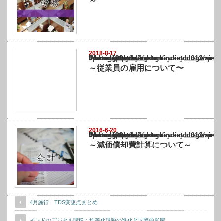
2018-1-12
Warning
: Undefined array key "show_category" in
/home/netst/kuno-cpa.co.jp/public_html/india_blog/wp-content/themes/gorgeous_tcd0
on line
183
～従業員の離職の防止について
～
2018-8-17
Warning
: Undefined array key "show_category" in
/home/netst/kuno-cpa.co.jp/public_html/india_blog/wp-content/themes/gorgeous_tcd0
on line
183
～従業員の雇用について〜
2016-6-20
Warning
: Undefined array key "show_category" in
/home/netst/kuno-cpa.co.jp/public_html/india_blog/wp-content/themes/gorgeous_tcd0
on line
183
～減価償却費計算について～
4月施行 TDS変更点まとめ
インドのデジタル課税：均等化課税の進化と国際的影響