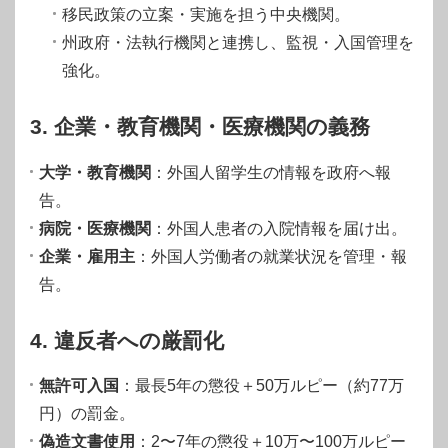
移民政策の立案・実施を担う中央機関。
州政府・法執行機関と連携し、監視・入国管理を
強化。
3. 企業・教育機関・医療機関の義務
大学・教育機関
：外国人留学生の情報を政府へ報
告。
病院・医療機関
：外国人患者の入院情報を届け出。
企業・雇用主
：外国人労働者の就業状況を管理・報
告。
4. 違反者への厳罰化
無許可入国
：最長5年の懲役＋50万ルピー（約77万
円）の罰金。
偽造文書使用
：2〜7年の懲役＋10万〜100万ルピー