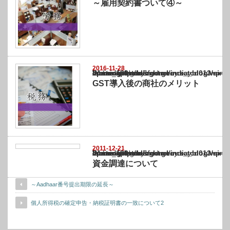
～雇用契約書ついて④～
2016-11-28
Warning
: Undefined array key "show_category" in
/home/netst/kuno-cpa.co.jp/public_html/india_blog/wp-content/themes/gorgeous_tcd0
on line
183
GST導入後の商社のメリット
2011-12-21
Warning
: Undefined array key "show_category" in
/home/netst/kuno-cpa.co.jp/public_html/india_blog/wp-content/themes/gorgeous_tcd0
on line
183
資金調達について
～Aadhaar番号提出期限の延長～
個人所得税の確定申告・納税証明書の一致について2