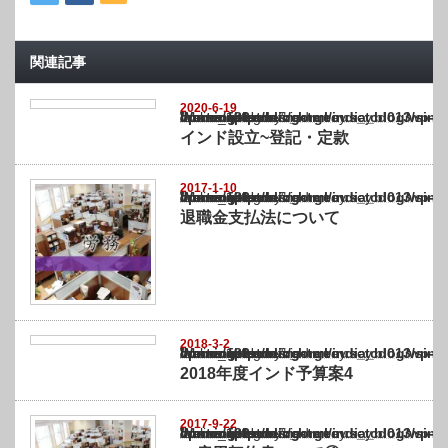
関連記事
2020-6-19
Warning
: Undefined array key "show_category" in
/home/netst/kuno-cpa.co.jp/public_html/india_blog/wp-content/themes/gorgeous_tcd0
on line
183
インド設立~登記・定款
2017-1-10
Warning
: Undefined array key "show_category" in
/home/netst/kuno-cpa.co.jp/public_html/india_blog/wp-content/themes/gorgeous_tcd0
on line
183
退職金支払法について
2018-3-2
Warning
: Undefined array key "show_category" in
/home/netst/kuno-cpa.co.jp/public_html/india_blog/wp-content/themes/gorgeous_tcd0
on line
183
2018年度インド予算案4
2017-9-22
Warning
: Undefined array key "show_category" in
/home/netst/kuno-cpa.co.jp/public_html/india_blog/wp-content/themes/gorgeous_tcd0
on line
183