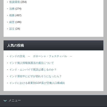
投資環境
(254)
法務
(274)
税務
(497)
経営
(186)
設立
(24)
人気の投稿
インドの文化 ～ ガネーシャ・フェスティバル ～
インド個人情報保護法の成立について
インド・ムンバイで英語は通じるのか？
インド滞在中にビザが切れそうになったら？
インドにおける産業別GDP及び労働人口構成比
メニュー