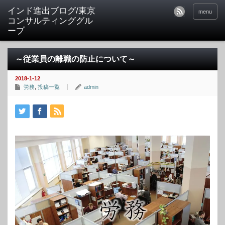
インド進出ブログ/東京
menu
コンサルティンググル
ープ
～従業員の離職の防止について～
2018-1-12
労務
,
投稿一覧
admin