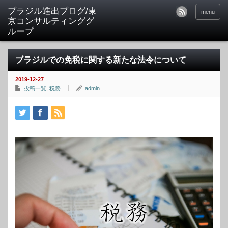
ブラジル進出ブログ/東
menu
京コンサルティンググ
ループ
ブラジルでの免税に関する新たな法令について
2019-12-27
投稿一覧
,
税務
admin