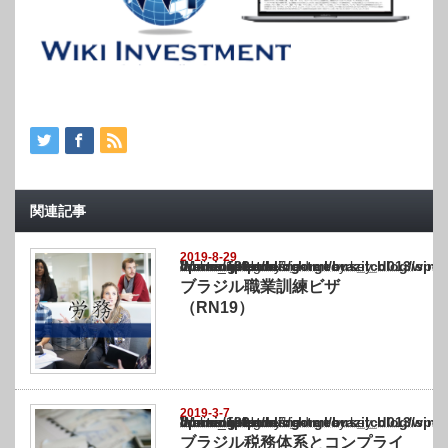
関連記事
2019-8-29
Warning
: Undefined array key "show_category" in
/home/netst/kuno-cpa.co.jp/public_html/brazil_blog/wp-content/themes/gorgeous_tcd0
on line
183
ブラジル職業訓練ビザ
（RN19）
2019-3-7
Warning
: Undefined array key "show_category" in
/home/netst/kuno-cpa.co.jp/public_html/brazil_blog/wp-content/themes/gorgeous_tcd0
on line
183
ブラジル税務体系とコンプライ