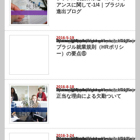
アンスに関して-1/4｜ブラジル
進出ブログ
2016-5-19
Warning
: Undefined array key "show_category" in
/home/netst/kuno-cpa.co.jp/public_html/brazil_blog/wp-content/themes/gorgeous_tcd0
on line
183
ブラジル就業規則（HRポリシ
ー）の要点⑥
2016-8-18
Warning
: Undefined array key "show_category" in
/home/netst/kuno-cpa.co.jp/public_html/brazil_blog/wp-content/themes/gorgeous_tcd0
on line
183
正当な理由による欠勤ついて
2016-3-24
Warning
: Undefined array key "show_category" in
/home/netst/kuno-cpa.co.jp/public_html/brazil_blog/wp-content/themes/gorgeous_tcd0
on line
183