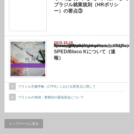
ブラジル就業規則（HRポリシ
ー）の要点③
2015-10-15
Warning
: Undefined array key "show_category" in
/home/netst/kuno-cpa.co.jp/public_html/brazil_blog/wp-content/themes/gorgeous_tcd0
on line
183
SPED/Bloco Kについて（速
報）
ブラジル労働手帳（CTPS）における変更点に関して
ブラジルの地域・業種別の最低賃金について
トップページに戻る