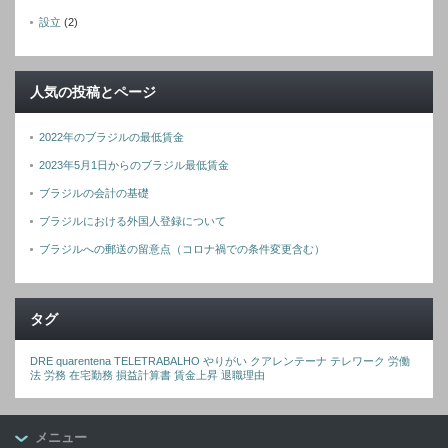
設立
(2)
人気の投稿とページ
2022年のブラジルの最低賃金
2023年5月1日からのブラジル最低賃金
ブラジルの会計の基礎
ブラジルにおける外国人登録について
ブラジルへの郵送の留意点（コロナ禍での条件変更含む）
タグ
DRE
quarentena
TELETRABALHO
やりがい
クアレンテーナ
テレワーク
労働
法
労務
在宅勤務
損益計算書
賃金上昇
退職理由
メニュー