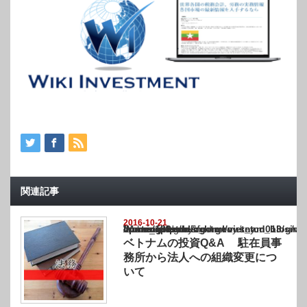
関連記事
2016-10-21
Warning
: Undefined array key "show_category" in
/home/netst/kuno-cpa.co.jp/public_html/vietnam_blog/wp-content/themes/gorgeous_tcd0
on line
183
ベトナムの投資Q&A 駐在員事
務所から法人への組織変更につ
いて