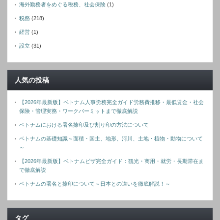
海外勤務者をめぐる税務、社会保険
(1)
税務
(218)
経営
(1)
設立
(31)
人気の投稿
【2026年最新版】ベトナム人事労務完全ガイド労務費推移・最低賃金・社会
保険・管理実務・ワークパーミットまで徹底解説
ベトナムにおける署名捺印及び割り印の方法について
ベトナムの基礎知識～面積・国土、地形、河川、土地・植物・動物について
～
【2026年最新版】ベトナムビザ完全ガイド：観光・商用・就労・長期滞在ま
で徹底解説
ベトナムの署名と捺印について～日本との違いを徹底解説！～
タグ