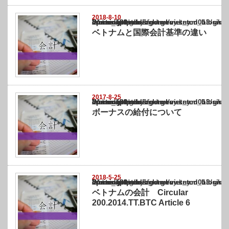
2018-8-10
Warning
: Undefined array key "show_category" in
/home/netst/kuno-cpa.co.jp/public_html/vietnam_blog/wp-content/themes/gorgeous_tcd0
on line
183
ベトナムと国際会計基準の違い
2017-8-25
Warning
: Undefined array key "show_category" in
/home/netst/kuno-cpa.co.jp/public_html/vietnam_blog/wp-content/themes/gorgeous_tcd0
on line
183
ボーナスの給付について
2018-5-25
Warning
: Undefined array key "show_category" in
/home/netst/kuno-cpa.co.jp/public_html/vietnam_blog/wp-content/themes/gorgeous_tcd0
on line
183
ベトナムの会計 Circular
200.2014.TT.BTC Article 6