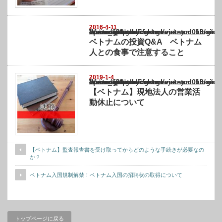
2016-4-11
Warning
: Undefined array key "show_category" in
/home/netst/kuno-cpa.co.jp/public_html/vietnam_blog/wp-content/themes/gorgeous_tcd0
on line
183
ベトナムの投資Q&A ベトナム
人との食事で注意すること
2019-1-4
Warning
: Undefined array key "show_category" in
/home/netst/kuno-cpa.co.jp/public_html/vietnam_blog/wp-content/themes/gorgeous_tcd0
on line
183
【ベトナム】現地法人の営業活
動休止について
【ベトナム】監査報告書を受け取ってからどのような手続きが必要なの
か？
ベトナム入国規制解禁！ベトナム入国の招聘状の取得について
トップページに戻る