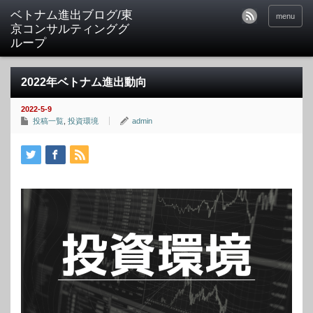
ベトナム進出ブログ/東
menu
京コンサルティンググ
ループ
2022年ベトナム進出動向
2022-5-9
投稿一覧
,
投資環境
admin