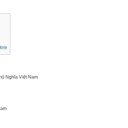
動物
h
ủ
Nghĩa Vi
ệ
t Nam
Nam