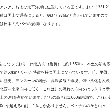
ジア、および太平洋岸に位置している国です。およそ331,21
は国土交通省によると、約377,976㎢と言われていますので
は日本の約88%の規模になります。
になっており、南北方向（縦長）に約1,650㎞、本土の最も
ろで約50kmといった特徴を持つ国土になっています。丘、平野
い歴史、モンスーンの地形、高温多湿の環境、強い風化を反映
北西～南東方向に低く、これは川の流れの方向をはっきりと示
の3/4を占めています。地形の高さは1,000m未満で、これが
000mを超える山は、1％しかありません。ベトナムの丘と山々