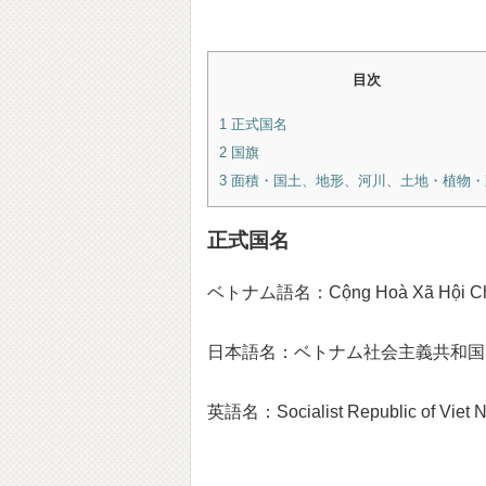
目次
1
正式国名
2
国旗
3
面積・国土、地形、河川、土地・植物・
正式国名
ベトナム語名：C
ộ
ng Hoà Xã H
ộ
i C
日本語名：ベトナム社会主義共和国
英語名：Socialist Republic of Viet 