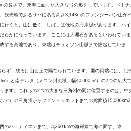
 kmの長さで、東海に面した大きな弓の形をしています。ベトナ
観光地であるサパにある高さ3,143mのファンシーパン山が
に行くと、山は低く、しばしば低地の海岸線があります。ハイ
だらかになっています。ここには大理石があるといわれていま
成する高地であり、東端はチュオソン山脈まで隆起していま
ておらず、残るは山と丘で隔てられています。国の両端には、北
0 ㎢）と南デルタ（メコン川流域、幅40,000 ㎢）の2つの広大
ります。これらの2つの大きな三角州の間に位置するのは、中
ア）の三角州からファンティエットまでの総面積15,000km2
のハ－ティエンまで、3,260 kmの海岸線で海に面す、東、