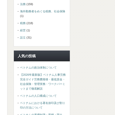
法務
(159)
海外勤務者をめぐる税務、社会保険
(1)
税務
(218)
経営
(1)
設立
(31)
人気の投稿
ベトナムの政治体制について
【2026年最新版】ベトナム人事労務
完全ガイド労務費推移・最低賃金・
社会保険・管理実務・ワークパーミ
ットまで徹底解説
ベトナムの人口構成について
ベトナムにおける署名捺印及び割り
印の方法について
ベトナムの基礎知識～面積・国土、