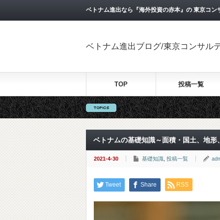
ベトナム進出なら『海外投資の赤本』の 東京コン
ベトナム進出ブログ/東京コンサル
TOP
投稿一覧
ベトナムの基礎知識～面積・国土、地形
2021-4-30
基礎知識
,
投稿一覧
ad
Tweet
Share
RSS