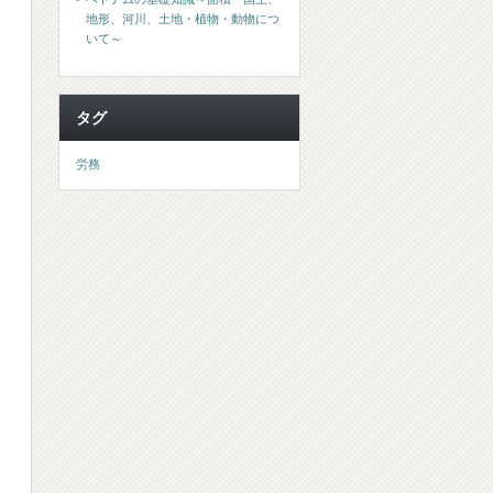
地形、河川、土地・植物・動物につ
いて～
タグ
労務